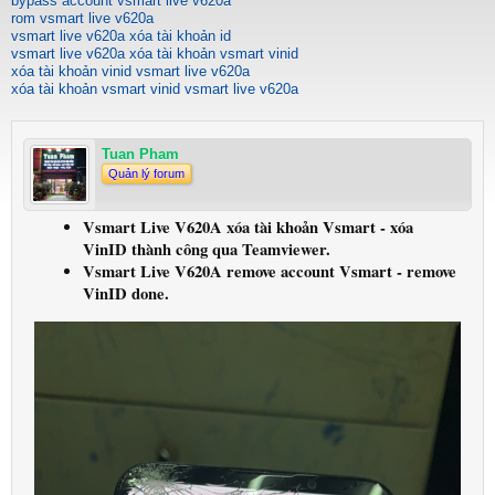
bypass account vsmart live v620a
rom vsmart live v620a
vsmart live v620a xóa tài khoản id
vsmart live v620a xóa tài khoản vsmart vinid
xóa tài khoản vinid vsmart live v620a
xóa tài khoản vsmart vinid vsmart live v620a
Tuan Pham
Quản lý forum
Vsmart Live V620A xóa tài khoản Vsmart - xóa
VinID thành công qua Teamviewer.
Vsmart Live V620A remove account Vsmart - remove
VinID done.