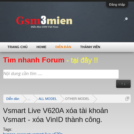
Đăng nhập
TRANG CHỦ
HOME
DIỄN ĐÀN
THÀNH VIÊN
Tìm nhanh Forum
- tại đây !!
↑ ↓
Diễn đàn
...
ALL MODEL
OTHER MODEL
Vsmart Live V620A xóa tài khoản
Vsmart - xóa VinID thành công.
Tags: