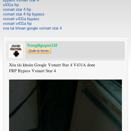
bypass vsmart star 4
v431a frp
vsmart star 4 frp
vsmart star 4 frp bypass
vsmart v431a bypass
vsmart v431a frp
xoa tai khoan google vsmart star 4
TrongNguyen132
Quản lý forum
Xóa tài khoản Google Vsmart Star 4 V431A done
FRP Bypass Vsmart Star 4