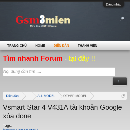
Đăng nhập
TRANG CHỦ
HOME
DIỄN ĐÀN
THÀNH VIÊN
Tìm nhanh Forum
- tại đây !!
↑ ↓
Diễn đàn
...
ALL MODEL
OTHER MODEL
Vsmart Star 4 V431A tài khoản Google
xóa done
Tags: