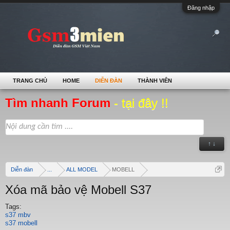
Đăng nhập
TRANG CHỦ
HOME
DIỄN ĐÀN
THÀNH VIÊN
Tìm nhanh Forum
- tại đây !!
↑ ↓
Diễn đàn
...
ALL MODEL
MOBELL
Xóa mã bảo vệ Mobell S37
Tags:
s37 mbv
s37 mobell