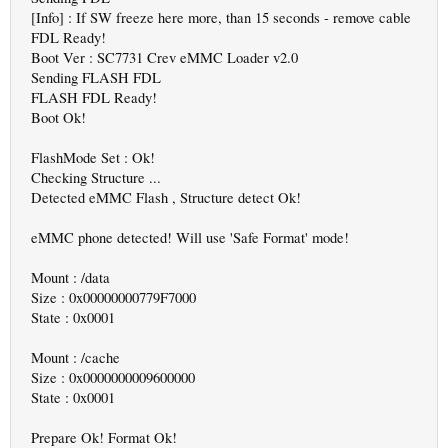
[Info] : If SW freeze here more, than 15 seconds - remove cable
FDL Ready!
Boot Ver : SC7731 Crev eMMC Loader v2.0
Sending FLASH FDL
FLASH FDL Ready!
Boot Ok!
FlashMode Set : Ok!
Checking Structure ...
Detected eMMC Flash , Structure detect Ok!
eMMC phone detected! Will use 'Safe Format' mode!
Mount : /data
Size : 0x00000000779F7000
State : 0x0001
Mount : /cache
Size : 0x0000000009600000
State : 0x0001
Prepare Ok! Format Ok!