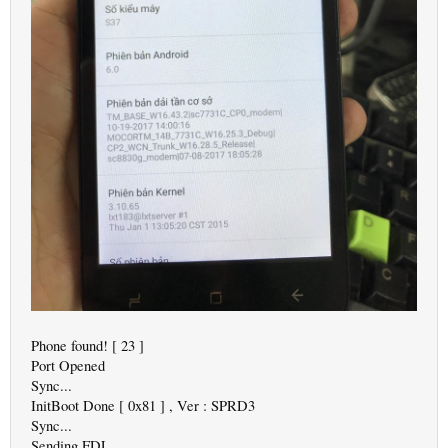
Phone found! [ 23 ]
Port Opened
Sync...
InitBoot Done [ 0x81 ] , Ver : SPRD3
Sync...
Sending FDL