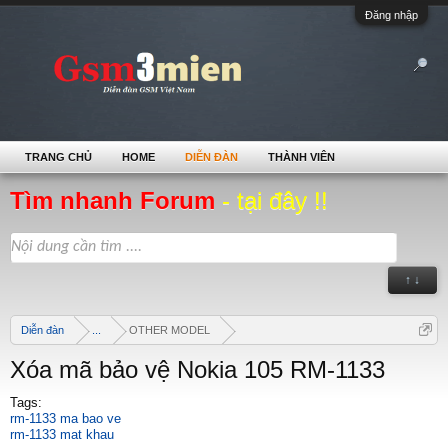
Đăng nhập
TRANG CHỦ
HOME
DIỄN ĐÀN
THÀNH VIÊN
Tìm nhanh Forum
- tại đây !!
↑ ↓
Diễn đàn
...
OTHER MODEL
Xóa mã bảo vệ Nokia 105 RM-1133
Tags:
rm-1133 ma bao ve
rm-1133 mat khau