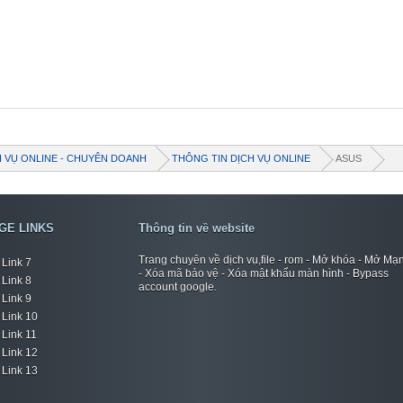
H VỤ ONLINE - CHUYÊN DOANH
THÔNG TIN DỊCH VỤ ONLINE
ASUS
GE LINKS
Thông tin về website
Trang chuyên về dịch vụ,file - rom - Mở khóa - Mở Mạ
Link 7
- Xóa mã bảo vệ - Xóa mật khẩu màn hình - Bypass
Link 8
account google.
Link 9
Link 10
Link 11
Link 12
Link 13