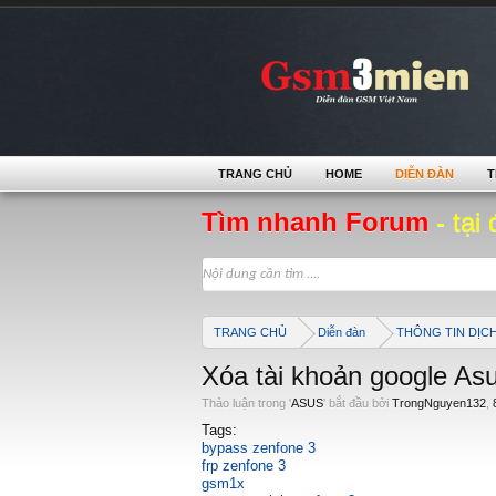
TRANG CHỦ
HOME
DIỄN ĐÀN
T
Tìm nhanh Forum
- tại 
TRANG CHỦ
Diễn đàn
THÔNG TIN DỊC
Xóa tài khoản google As
Thảo luận trong '
ASUS
' bắt đầu bởi
TrongNguyen132
,
Tags:
bypass zenfone 3
frp zenfone 3
gsm1x