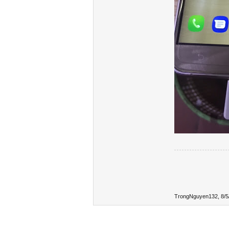
TrongNguyen132
,
8/5