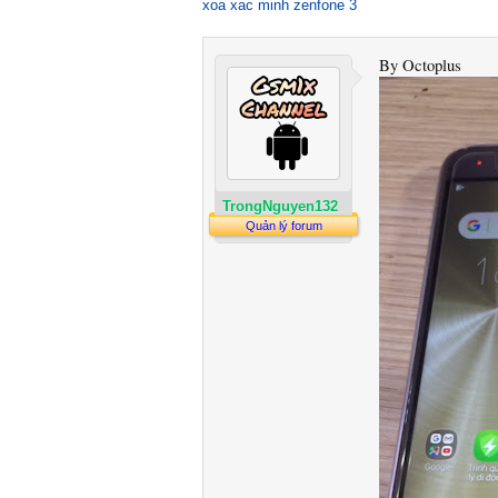
xoa xac minh zenfone 3
By Octoplus
TrongNguyen132
Quản lý forum