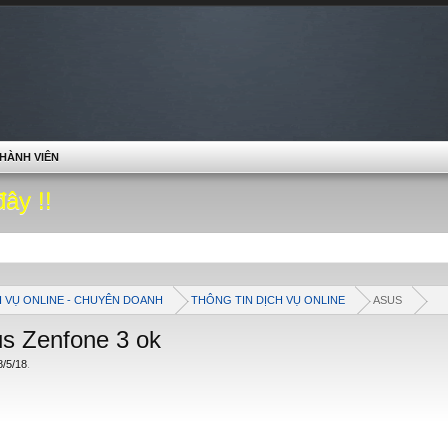
HÀNH VIÊN
đây !!
H VỤ ONLINE - CHUYÊN DOANH
THÔNG TIN DỊCH VỤ ONLINE
ASUS
us Zenfone 3 ok
8/5/18
.