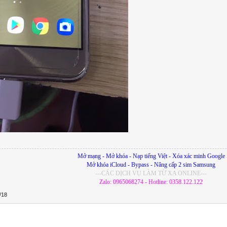
Mở mạng - Mở khóa - Nạp tiếng Việt - Xóa xác minh Google
Mở khóa iCloud - Bypass - Nâng cấp 2 sim Samsung
---CÁC DỊCH VỤ LÀM TỪ XA ONLINE---
Zalo: 0965068274 - Hotline: 0358.122.122
/18