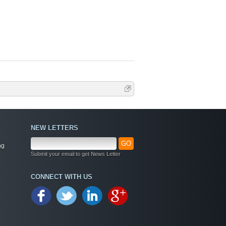
NEW LETTERS
GO
ng
Submit your email to get News Letter
Welcome
CONNECT WITH US
+ Chào mừng bạn đến với diễn đàn thông tin
dịch vụ Việt Nam
+ Chúng tôi có tất cả các dịch vụ Online từ xa
qua Teamview - Active box , Dongle , Rom Test
chuẩn cứu máy - Và thông tin giải pháp phần