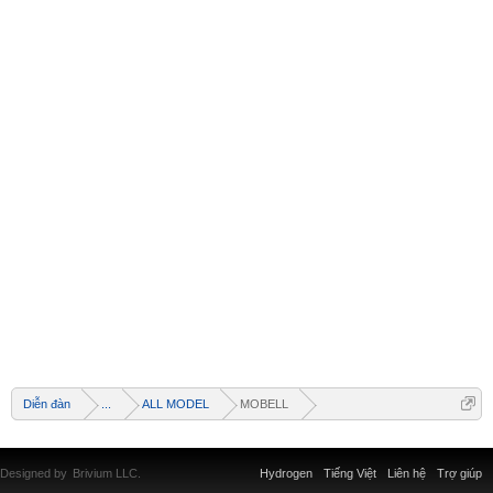
Diễn đàn
...
ALL MODEL
MOBELL
Designed by
Brivium LLC.
Hydrogen
Tiếng Việt
Liên hệ
Trợ giúp