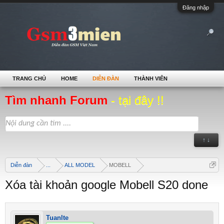
Đăng nhập
TRANG CHỦ
HOME
DIỄN ĐÀN
THÀNH VIÊN
Tìm nhanh Forum
- tại đây !!
↑ ↓
Diễn đàn
...
ALL MODEL
MOBELL
Xóa tài khoản google Mobell S20 done
Tuanlte