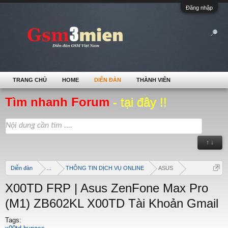
Đăng nhập
TRANG CHỦ
HOME
DIỄN ĐÀN
THÀNH VIÊN
Tìm nhanh Forum
- tại đây !!
↑ ↓
Diễn đàn
...
THÔNG TIN DỊCH VỤ ONLINE
ASUS
X00TD FRP | Asus ZenFone Max Pro
(M1) ZB602KL X00TD Tài Khoản Gmail
Tags: