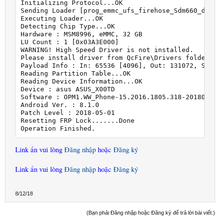
Initializing Protocol...OK

Sending Loader [prog_emmc_ufs_firehose_Sdm660_ddr.e
Executing Loader...OK

Detecting Chip Type...OK

Hardware : MSM8996, eMMC, 32 GB

LU Count : 1 [0x03A3E000]

WARNING! High Speed Driver is not installed.

Please install driver from QcFire\Drivers folder us
Payload Info : In: 65536 [4096], Out: 131072, Secto
Reading Partition Table...OK

Reading Device Information...OK

Device : asus ASUS_X00TD

Software : OPM1.WW_Phone-15.2016.1805.318-20180712,
Android Ver. : 8.1.0

Patch Level : 2018-05-01

Resetting FRP Lock.......Done

Operation Finished.
Link ẩn vui lòng
Đăng nhập
hoặc
Đăng ký
Link ẩn vui lòng
Đăng nhập
hoặc
Đăng ký
8/12/18
(Bạn phải Đăng nhập hoặc Đăng ký để trả lời bài viết.)