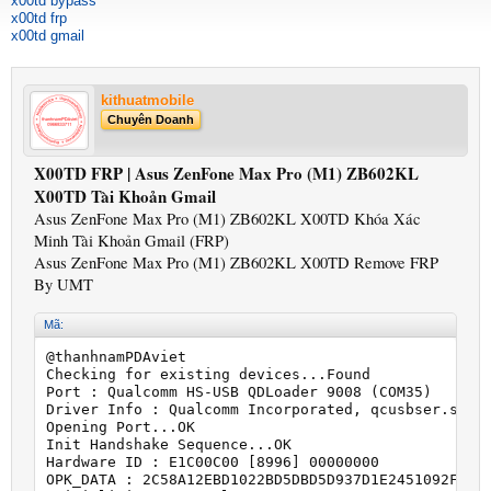
x00td bypass
x00td frp
x00td gmail
kithuatmobile
Chuyên Doanh
X00TD FRP | Asus ZenFone Max Pro (M1) ZB602KL
X00TD Tài Khoản Gmail
Asus ZenFone Max Pro (M1) ZB602KL X00TD Khóa Xác
Minh Tài Khoản Gmail (FRP)
Asus ZenFone Max Pro (M1) ZB602KL X00TD Remove FRP
By UMT
Mã:
@thanhnamPDAviet

Checking for existing devices...Found

Port : Qualcomm HS-USB QDLoader 9008 (COM35)

Driver Info : Qualcomm Incorporated, qcusbser.sys, 
Opening Port...OK

Init Handshake Sequence...OK

Hardware ID : E1C00C00 [8996] 00000000

OPK_DATA : 2C58A12EBD1022BD5DBD5D937D1E2451092F62C2