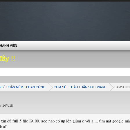
HÀNH VIÊN
đây !!
A SẺ PHẦN MỀM - PHẦN CỨNG
CHIA SẺ - THẢO LUẬN SOFTWARE
SAMSUN
n
,
14/4/18
.
xin đủ full 5 file I9100. ace nào có up lên giùm e với ạ ... tìm nát google mà 
k all