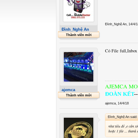
Đình_Nghệ An
,
14/4/1
Đình_Nghệ An
Thành viên mới
Có File full,Inbox
AJEMCA MO
ajemca
ĐOÀN KẾT
--
Thành viên mới
ajemca
,
14/4/18
Đình_Nghệ An said
như tiêu đề ,e cần xi
hoặc 1 file ... thank 