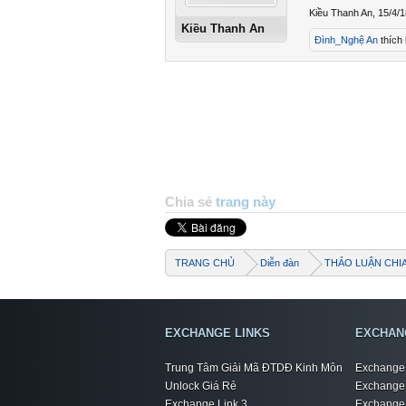
Kiều Thanh An
,
15/4/1
Kiều Thanh An
Đình_Nghệ An
thích 
Chia sẻ
trang này
TRANG CHỦ
Diễn đàn
THẢO LUẬN CHI
EXCHANGE LINKS
EXCHAN
Trung Tâm Giải Mã ĐTDĐ Kinh Môn
Exchange 
Unlock Giá Rẻ
Exchange 
Exchange Link 3
Exchange 