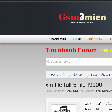
TRANG CHỦ
HOME
DIỄN ĐÀN
T
Tìm nhanh Forum
- tại 
TRANG CHỦ
Diễn đàn
THẢO LUẬN CHI
xin file full 5 file I9100
Thảo luận trong '
SAMSUNG
' bắt đầu bởi
Đình_Nghệ A
như tiêu đề ,e cần 
hoặc 1 file ... than