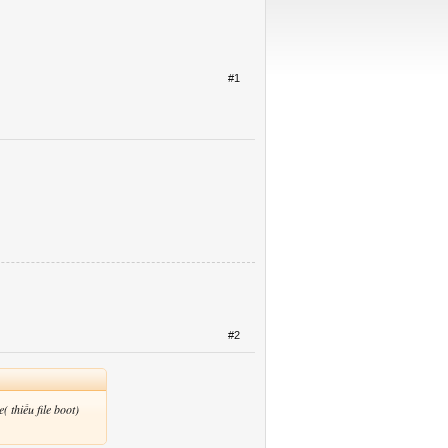
#1
#2
( thiếu file boot)