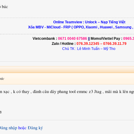
ó bác
Online Teamview : Unlock – Nạp Tiếng Việt
Xóa MBV - MiCloud - FRP ( OPPO, Xiaomi , Huawei , Samsung ,
………………………………………………………………………….…………...............
Vietcombank :
0671 0040 67586
||
Momo/
Viettel Pay
:
0965.
Zalo / Hotline :
076.39.12345 – 0766.39.11.79
Chủ TK : Lê Minh Tuấn – Mỹ Tho
bác
 xạc , k có thay , đành câu dây phang tool emmc z3 Jtag , mãi mà k lên ngu
8
Đăng nhập
hoặc
Đăng ký