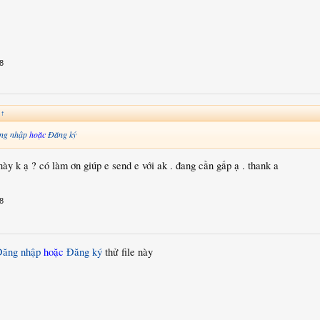
8
:
↑
ng nhập
hoặc
Đăng ký
ày k ạ ? có làm ơn giúp e send e với ak . đang cần gấp ạ . thank a
8
Đăng nhập
hoặc
Đăng ký
thử file này