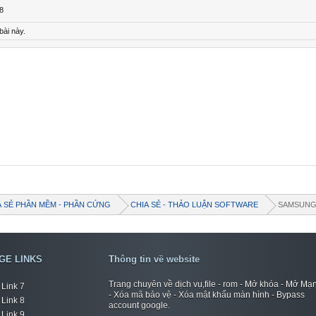
8
bài này.
A SẺ PHẦN MỀM - PHẦN CỨNG
CHIA SẺ - THẢO LUẬN SOFTWARE
SAMSUN
GE LINKS
Thông tin về website
Trang chuyên về dịch vụ,file - rom - Mở khóa - Mở Mạ
Link 7
- Xóa mã bảo vệ - Xóa mật khẩu màn hình - Bypass
Link 8
account google.
Link 9