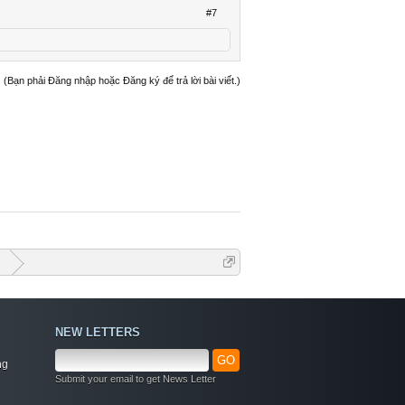
#7
(Bạn phải Đăng nhập hoặc Đăng ký để trả lời bài viết.)
G
NEW LETTERS
GO
ng
Submit your email to get News Letter
Welcome