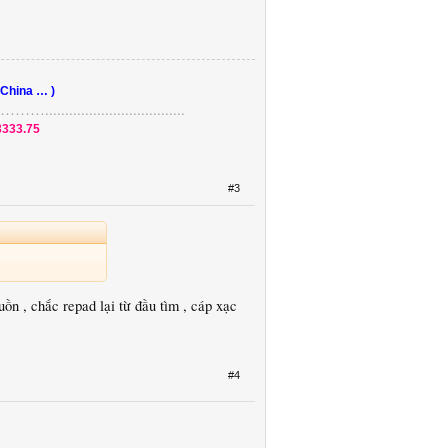
 China … )
....................
3333.75
#3
ồn , chắc repad lại từ đầu tìm , cáp xạc
#4