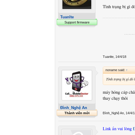
Tình trạng bị gì đ
Tuanlte
Support firmware
………
Tuanlte
,
14/4/18
noname said:
↑
Tình trạng bị gì đó 
máy hỏng cáp chân
thay chạy thôi
Đình_Nghệ An
Thành viên mới
Đình_Nghệ An
,
14/4/1
Link ẩn vui lòng