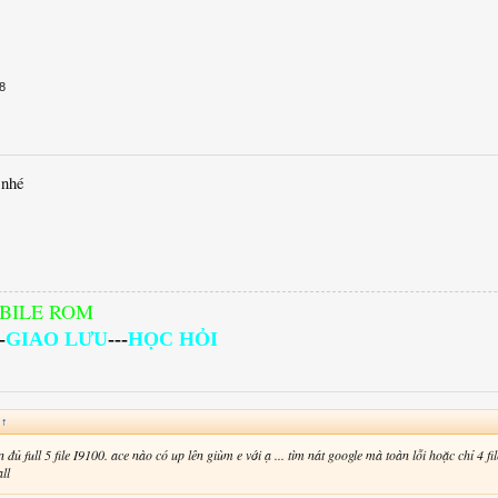
8
 nhé
BILE ROM
-
GIAO LƯU
---
HỌC HỎI
:
↑
n đủ full 5 file I9100. ace nào có up lên giùm e với ạ ... tìm nát google mà toàn lỗi hoặc chỉ 4 file
all