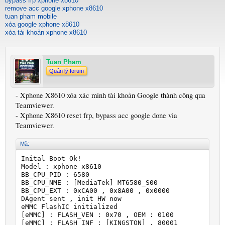
bypass frp xphone x8610
remove acc google xphone x8610
tuan pham mobile
xóa google xphone x8610
xóa tài khoản xphone x8610
Tuan Pham
Quản lý forum
- Xphone X8610 xóa xác minh tài khoản Google thành công qua
Teamviewer.
- Xphone X8610 reset frp, bypass acc google done via
Teamviewer.
Mã:
Inital Boot Ok!

Model : xphone x8610

BB_CPU_PID : 6580

BB_CPU_NME : [MediaTek] MT6580_S00

BB_CPU_EXT : 0xCA00 , 0x8A00 , 0x0000

DAgent sent , init HW now

eMMC FlashIC initialized

[eMMC] : FLASH_VEN : 0x70 , OEM : 0100

[eMMC] : FLASH_INF : [KINGSTON] , 80001
