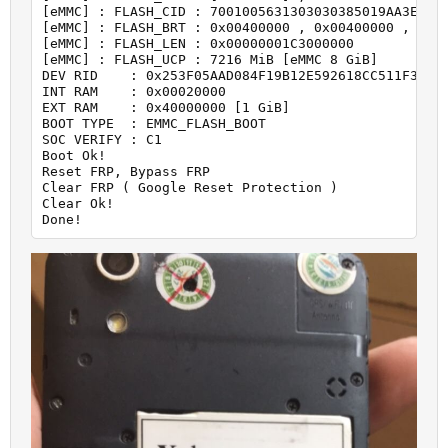
[eMMC] : FLASH_CID : 7001005631303030385019AA3ECE92
[eMMC] : FLASH_BRT : 0x00400000 , 0x00400000 , 0x00
[eMMC] : FLASH_LEN : 0x00000001C3000000

[eMMC] : FLASH_UCP : 7216 MiB [eMMC 8 GiB]

DEV RID    : 0x253F05AAD084F19B12E592618CC511F3

INT RAM    : 0x00020000

EXT RAM    : 0x40000000 [1 GiB]

BOOT TYPE  : EMMC_FLASH_BOOT

SOC VERIFY : C1

Boot Ok!

Reset FRP, Bypass FRP

Clear FRP ( Google Reset Protection )

Clear Ok!

Done!