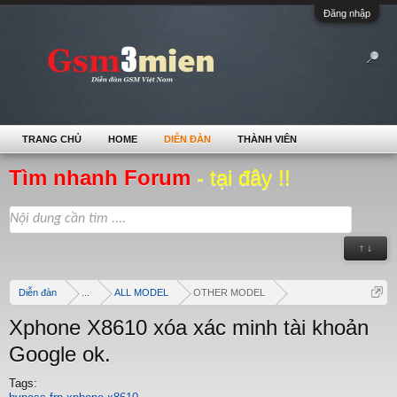
Đăng nhập
TRANG CHỦ
HOME
DIỄN ĐÀN
THÀNH VIÊN
Tìm nhanh Forum
- tại đây !!
↑ ↓
Diễn đàn
...
ALL MODEL
OTHER MODEL
Xphone X8610 xóa xác minh tài khoản
Google ok.
Tags: