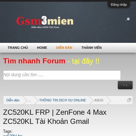
Đăng nhập
TRANG CHỦ
HOME
DIỄN ĐÀN
THÀNH VIÊN
Tìm nhanh Forum
- tại đây !!
↑ ↓
Diễn đàn
...
THÔNG TIN DỊCH VỤ ONLINE
ASUS
ZC520KL FRP | ZenFone 4 Max
ZC520KL Tài Khoản Gmail
Tags: