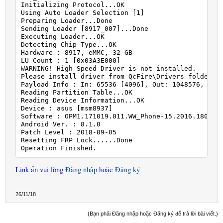
Initializing Protocol...OK

Using Auto Loader Selection [1]

Preparing Loader...Done

Sending Loader [8917_007]...Done

Executing Loader...OK

Detecting Chip Type...OK

Hardware : 8917, eMMC, 32 GB

LU Count : 1 [0x03A3E000]

WARNING! High Speed Driver is not installed.

Please install driver from QcFire\Drivers folder us
Payload Info : In: 65536 [4096], Out: 1048576, Sect
Reading Partition Table...OK

Reading Device Information...OK

Device : asus [msm8937]

Software : OPM1.171019.011.WW_Phone-15.2016.1809.40
Android Ver. : 8.1.0

Patch Level : 2018-09-05

Resetting FRP Lock......Done

Operation Finished.
Link ẩn vui lòng
Đăng nhập
hoặc
Đăng ký
26/11/18
(Bạn phải Đăng nhập hoặc Đăng ký để trả lời bài viết.)