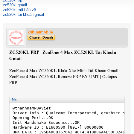
zc520kl frp
zc520kl gmail
zc520kl mã bảo vệ
zc520kl tài khoản gmail
kithuatmobile
Chuyên Doanh
ZC520KL FRP | ZenFone 4 Max ZC520KL Tài Khoản
Gmail
ZenFone 4 Max ZC520KL Khóa Xác Minh Tài Khoản Gmail
ZenFone 4 Max ZC520KL Remove FRP BY UMT | Octopus
FRP
Mã:
@thanhnamPDAviet

Driver Info : Qualcomm Incorporated, qcusbser.sys, 
Opening Port...OK

Init Handshake Sequence...OK

Hardware ID : E1600500 [8917] 00000000

OPK_DATA : 195B400B367642F4CF4C418D86A4E5DF32466A4D