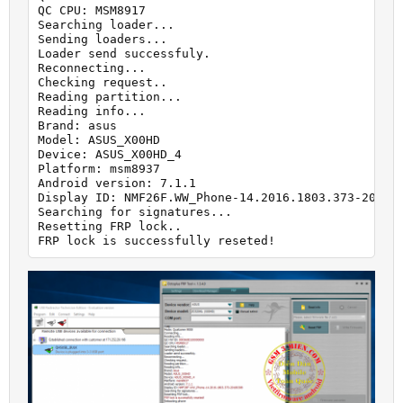
QC CPU: MSM8917

Searching loader...

Sending loaders...

Loader send successfuly.

Reconnecting...

Checking request..

Reading partition...

Reading info...

Brand: asus

Model: ASUS_X00HD

Device: ASUS_X00HD_4

Platform: msm8937

Android version: 7.1.1

Display ID: NMF26F.WW_Phone-14.2016.1803.373-201803
Searching for signatures...

Resetting FRP lock..

FRP lock is successfully reseted!