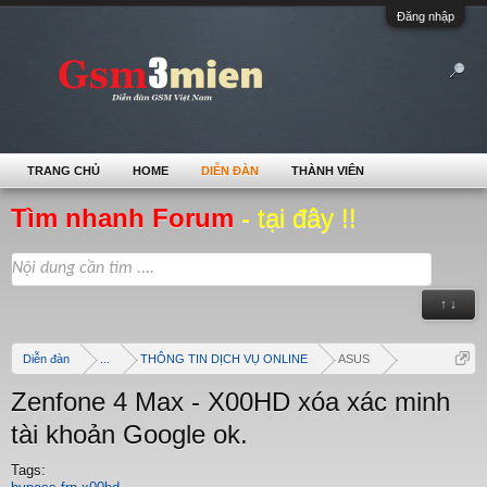
Đăng nhập
TRANG CHỦ
HOME
DIỄN ĐÀN
THÀNH VIÊN
Tìm nhanh Forum
- tại đây !!
↑ ↓
Diễn đàn
...
THÔNG TIN DỊCH VỤ ONLINE
ASUS
Zenfone 4 Max - X00HD xóa xác minh
tài khoản Google ok.
Tags: