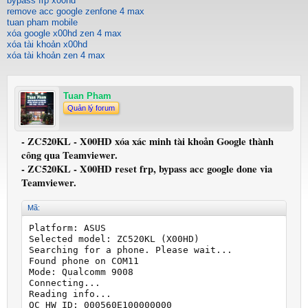
bypass frp x00hd
remove acc google zenfone 4 max
tuan pham mobile
xóa google x00hd zen 4 max
xóa tài khoản x00hd
xóa tài khoản zen 4 max
Tuan Pham
Quản lý forum
- ZC520KL - X00HD xóa xác minh tài khoản Google thành
công qua Teamviewer.
- ZC520KL - X00HD reset frp, bypass acc google done via
Teamviewer.
Mã:
Platform: ASUS

Selected model: ZC520KL (X00HD)

Searching for a phone. Please wait...

Found phone on COM11

Mode: Qualcomm 9008

Connecting...

Reading info...

QC HW ID: 000560E100000000
