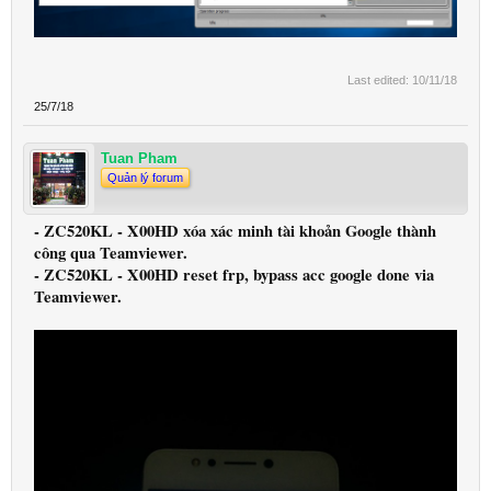
Last edited:
10/11/18
25/7/18
Tuan Pham
Quản lý forum
- ZC520KL - X00HD xóa xác minh tài khoản Google thành
công qua Teamviewer.
- ZC520KL - X00HD reset frp, bypass acc google done via
Teamviewer.