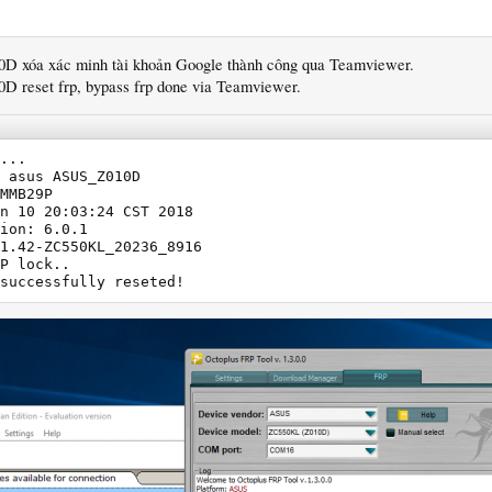
D xóa xác minh tài khoản Google thành công qua Teamviewer.
D reset frp, bypass frp done via Teamviewer.
...

 asus ASUS_Z010D

MMB29P

n 10 20:03:24 CST 2018

ion: 6.0.1

1.42-ZC550KL_20236_8916

P lock..

successfully reseted!