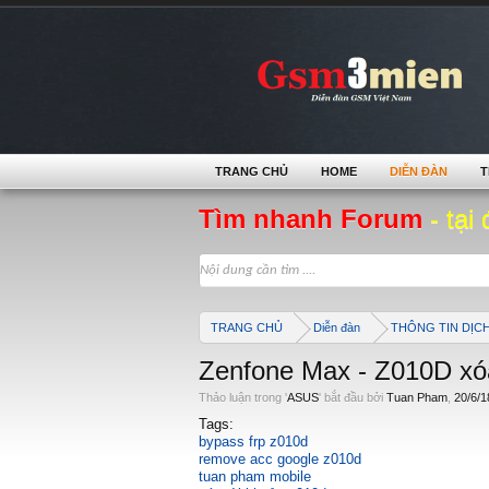
TRANG CHỦ
HOME
DIỄN ĐÀN
T
Tìm nhanh Forum
- tại 
TRANG CHỦ
Diễn đàn
THÔNG TIN DỊC
Zenfone Max - Z010D xóa
Thảo luận trong '
ASUS
' bắt đầu bởi
Tuan Pham
,
20/6/1
Tags:
bypass frp z010d
remove acc google z010d
tuan pham mobile