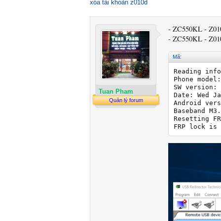
xóa tài khoản z010d
- ZC550KL - Z010
- ZC550KL - Z010
Mã:
Reading info
Phone model:
SW version: 
Tuan Pham
Date: Wed Ja
Quản lý forum
Android vers
Baseband M3.
Resetting FR
FRP lock is 