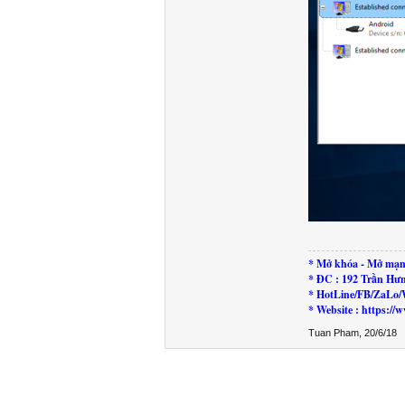
* Mở khóa - Mở mạn
* ĐC : 192 Trần Hư
* HotLine/FB/ZaLo/
* Website : https:
Tuan Pham
,
20/6/18