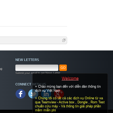
NEW LETTERS
GO
ng
Submit your email to get News Letter
Welcome
CONNECT WITH US
+ Chào mừng bạn đến với diễn đàn thông tin
dịch vụ Việt Nam
+ Chúng tôi có tất cả các dịch vụ Online từ xa
qua Teamview - Active box , Dongle , Rom Test
chuẩn cứu máy - Và thông tin giải pháp phần
mềm miễn phí