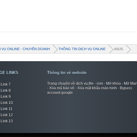
H VỤ ONLINE - CHUYÊN DOANH
THÔNG TIN DỊCH VỤ ONLINE
ASUS
GE LINKS
Thông tin về website
Trang chuyên về dịch vụ,file - rom - Mở khóa - Mở Mạ
Link 7
- Xóa mã bảo vệ - Xóa mật khẩu màn hình - Bypass
Link 8
account google.
Link 9
Link 10
Link 11
Link 12
Link 13