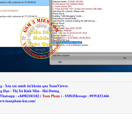
g - Xóa xác minh tài khoản qua TeamViewer.
ng Đạo - Thị Xã Kinh Môn - Hải Dương.
Whatsapp : +84982181182 (
Tuan Pham
) - SMS/iMessage : 0939.833.666
//www.tuanpham-km.com/