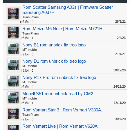
Rom Scatter Samsung A03s | Firmware Scatter
Samsung A037F.
Tuan Pham
28/9/21
Trả lời:
0
Rom Meizu M6 Note | Rom Meizu M721H.
Tuan Pham
2/4/23
Trả lời:
1
Nony B1 rom unbrick fix treo logo
MT mobile
21/4/21
Trả lời:
0
Nony D1 rom unbrick fix treo logo
MT mobile
30/12/20
Trả lời:
0
Nony R17 Pro rom unbrick fix treo logo
MT mobile
24/12/20
Trả lời:
0
Mobell S51 rom unbrick read by CM2
MT mobile
13/11/20
Trả lời:
1
Rom Vsmart Star 3 | Rom Vsmart V330A.
Tuan Pham
30/7/20
Trả lời:
0
Rom Vsmart Live | Rom Vsmart V620A.