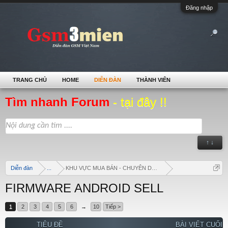
Đăng nhập
TRANG CHỦ
HOME
DIỄN ĐÀN
THÀNH VIÊN
Tìm nhanh Forum
- tại đây !!
↑ ↓
Diễn đàn
...
KHU VỰC MUA BÁN - CHUYÊN DOANH
FIRMWARE ANDROID SELL
1
2
3
4
5
6
→
10
Tiếp >
TIÊU ĐỀ
BÀI VIẾT CUỐI