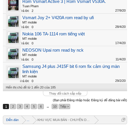
Rom Vsmart Active 3 | Rom Vsmart V530A.
Tuan Pham
27/9/20
Trả lời:
2
Vsmart Joy 2+ V420A rom read by ufi
MT mobile
28/4/20
Trả lời:
0
Nokia 106 TA-1114 rom tiếng việt
MT mobile
17/4/20
Trả lời:
0
NEOSON Upai rom read by nck
MT mobile
11/4/20
Trả lời:
0
Samsung J4 plus J415F bit 6 rom fix cảm ứng màn
linh kiện
MT mobile
29/2/20
Trả lời:
0
Hiển thị chủ đề từ 1 đến 20 của 185
Thay đổi cách sắp xếp
(Bạn phải Đăng nhập hoặc Đăng ký để đăng bài viết)
1
2
3
4
5
6
→
10
Tiếp >
Diễn đàn
...
KHU VỰC MUA BÁN - CHUYÊN DOANH