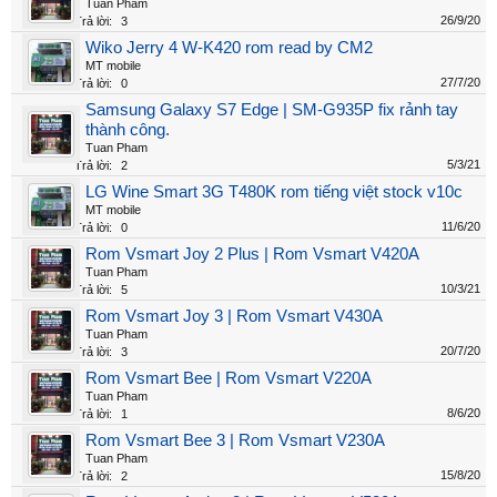
Tuan Pham
26/9/20
Trả lời:
3
Wiko Jerry 4 W-K420 rom read by CM2
MT mobile
27/7/20
Trả lời:
0
Samsung Galaxy S7 Edge | SM-G935P fix rảnh tay
thành công.
Tuan Pham
5/3/21
Trả lời:
2
LG Wine Smart 3G T480K rom tiếng việt stock v10c
MT mobile
11/6/20
Trả lời:
0
Rom Vsmart Joy 2 Plus | Rom Vsmart V420A
Tuan Pham
10/3/21
Trả lời:
5
Rom Vsmart Joy 3 | Rom Vsmart V430A
Tuan Pham
20/7/20
Trả lời:
3
Rom Vsmart Bee | Rom Vsmart V220A
Tuan Pham
8/6/20
Trả lời:
1
Rom Vsmart Bee 3 | Rom Vsmart V230A
Tuan Pham
15/8/20
Trả lời:
2