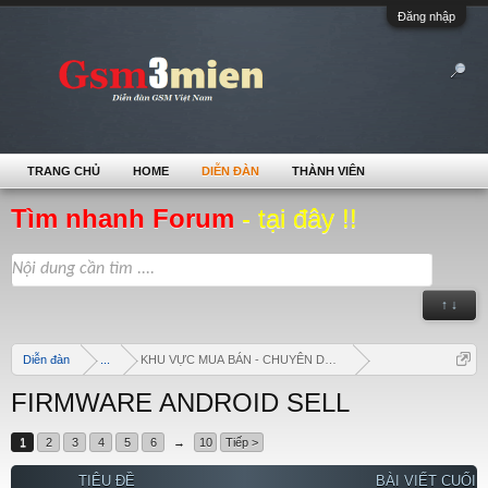
Đăng nhập
TRANG CHỦ
HOME
DIỄN ĐÀN
THÀNH VIÊN
Tìm nhanh Forum
- tại đây !!
↑ ↓
Diễn đàn
...
KHU VỰC MUA BÁN - CHUYÊN DOANH
FIRMWARE ANDROID SELL
1
2
3
4
5
6
→
10
Tiếp >
TIÊU ĐỀ
BÀI VIẾT CUỐI