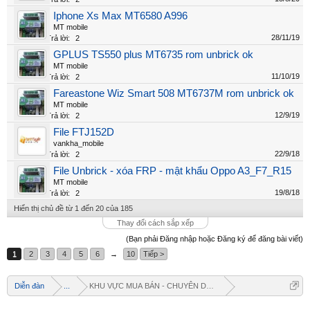
Iphone Xs Max MT6580 A996
MT mobile
28/11/19
Trả lời:
2
GPLUS TS550 plus MT6735 rom unbrick ok
MT mobile
11/10/19
Trả lời:
2
Fareastone Wiz Smart 508 MT6737M rom unbrick ok
MT mobile
12/9/19
Trả lời:
2
File FTJ152D
vankha_mobile
22/9/18
Trả lời:
2
File Unbrick - xóa FRP - mật khẩu Oppo A3_F7_R15
MT mobile
19/8/18
Trả lời:
2
Hiển thị chủ đề từ 1 đến 20 của 185
Thay đổi cách sắp xếp
(Bạn phải Đăng nhập hoặc Đăng ký để đăng bài viết)
1
2
3
4
5
6
→
10
Tiếp >
Diễn đàn
...
KHU VỰC MUA BÁN - CHUYÊN DOANH