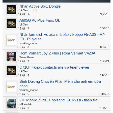
Nhận Active Box, Dongle
Lê Xen
...
2
30/5/18
Trả lời:
14
A605G A6 Plus Fnox Ok
Lê Xen
16/6/18
Trả lời:
7
Nhận làm dịch vụ xóa mã bảo vệ oppo F5-A3S - F7-
F9 - F9 youth...
vankha_mobile
8/12/18
Trả lời:
6
Rom Vsmart Joy 2 Plus | Rom Vsmart V420A
Tuan Pham
10/3/21
Trả lời:
5
C710F Fknox contacts me via teamviewer
Lê Xen
14/5/18
Trả lời:
5
Bình Dương Chuyên Phần Mềm cho anh em cửa
hàng
vankha_mobile
11/5/18
Trả lời:
5
ZIP Mobile ZIP81 Coolsand_SC6533G flash file
MT mobile
18/4/18
Trả lời:
5