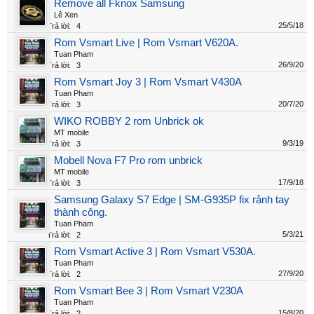
Remove all Fknox Samsung
Lê Xen
25/5/18
Trả lời:
4
Rom Vsmart Live | Rom Vsmart V620A.
Tuan Pham
26/9/20
Trả lời:
3
Rom Vsmart Joy 3 | Rom Vsmart V430A
Tuan Pham
20/7/20
Trả lời:
3
WIKO ROBBY 2 rom Unbrick ok
MT mobile
9/3/19
Trả lời:
3
Mobell Nova F7 Pro rom unbrick
MT mobile
17/9/18
Trả lời:
3
Samsung Galaxy S7 Edge | SM-G935P fix rảnh tay
thành công.
Tuan Pham
5/3/21
Trả lời:
2
Rom Vsmart Active 3 | Rom Vsmart V530A.
Tuan Pham
27/9/20
Trả lời:
2
Rom Vsmart Bee 3 | Rom Vsmart V230A
Tuan Pham
15/8/20
Trả lời:
2