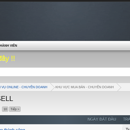
HÀNH VIÊN
đây !!
H VỤ ONLINE - CHUYÊN DOANH
KHU VỰC MUA BÁN - CHUYÊN DOANH
SELL
10
Tiếp >
NGÀY BẮT ĐẦU
TRẢ
Tr