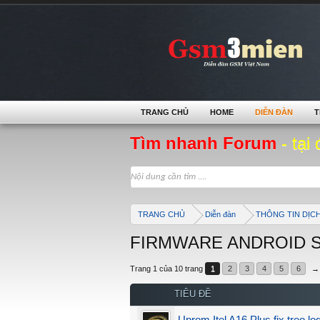
TRANG CHỦ
HOME
DIỄN ĐÀN
T
Tìm nhanh Forum
- tại 
TRANG CHỦ
Diễn đàn
THÔNG TIN DỊC
FIRMWARE ANDROID 
Trang 1 của 10 trang
1
2
3
4
5
6
→
TIÊU ĐỀ