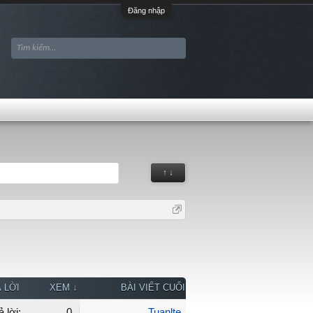
Đăng nhập
↑ ↓
 LỜI
XEM ↓
BÀI VIẾT CUỐI
ả lời:
0
Tuanlte