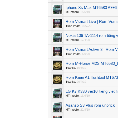
Iphone Xs Max MT6580 A996
MT mobile
,
15/6/19
Rom Vsmart Live | Rom Vsma
Tuan Pham
,
30/7/20
Nokia 106 TA-1114 rom tiếng v
MT mobile
,
17/4/20
Rom Vsmart Active 3 | Rom 
Tuan Pham
,
6/6/20
Rom M-Horse M2S MT6580_8
Tuanlte
,
16/6/19
Rom Kaan A1 flashtool MT67
Tuanlte
,
26/4/19
LG K7 K330 ver10i tiếng việt f
MT mobile
,
13/6/19
Asanzo S3 Plus rom unbrick
MT mobile
,
22/8/19