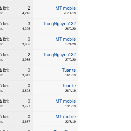
ả lời:
2
MT mobile
m:
4,216
28/11/19
ả lời:
3
TrongNguyen132
m:
4,105
26/9/20
ả lời:
0
MT mobile
m:
3,956
17/4/20
ả lời:
2
TrongNguyen132
m:
3,935
27/9/20
ả lời:
0
Tuanlte
m:
3,912
16/6/19
ả lời:
0
Tuanlte
m:
3,803
26/4/19
ả lời:
0
MT mobile
m:
3,727
13/6/19
ả lời:
0
MT mobile
m:
3,667
22/8/19