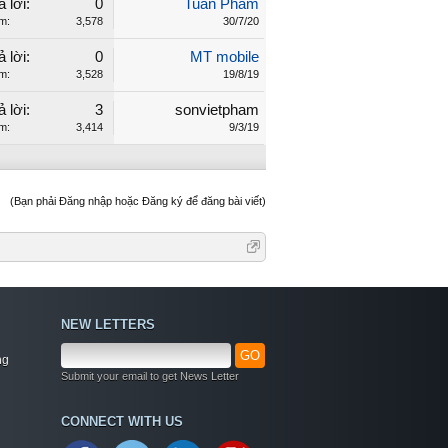
ả lời:
0
Tuan Pham
m:
3,578
30/7/20
ả lời:
0
MT mobile
m:
3,528
19/8/19
ả lời:
3
sonvietpham
m:
3,414
9/3/19
(Bạn phải Đăng nhập hoặc Đăng ký để đăng bài viết)
NEW LETTERS
GO
ng
Submit your email to get News Letter
Welcome
CONNECT WITH US
+ Chào mừng bạn đến với diễn đàn thông tin
dịch vụ Việt Nam