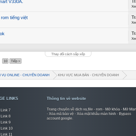
Tr
mart V330A.
Xe
Tr
om tiếng việt
Xe
Tr
ok
Xe
Thay đổi cách sắp xếp
10
Tiếp >
H VỤ ONLINE - CHUYÊN DOANH
KHU VỰC MUA BÁN - CHUYÊN DOANH
GE LINKS
Thông tin về website
Trang chuyên về dịch vụ,file - rom - Mở khóa - Mở Mạ
Link 7
- Xóa mã bảo vệ - Xóa mật khẩu màn hình - Bypass
Link 8
account google.
Link 9
Link 10
Link 11