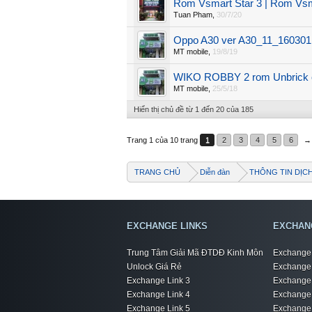
Rom Vsmart Star 3 | Rom Vs
Tuan Pham
,
30/7/20
Oppo A30 ver A30_11_160301 r
MT mobile
,
19/8/19
WIKO ROBBY 2 rom Unbrick 
MT mobile
,
25/5/18
Hiển thị chủ đề từ 1 đến 20 của 185
Trang 1 của 10 trang
1
2
3
4
5
6
→
TRANG CHỦ
Diễn đàn
THÔNG TIN DỊC
EXCHANGE LINKS
EXCHAN
Trung Tâm Giải Mã ĐTDĐ Kinh Môn
Exchange 
Unlock Giá Rẻ
Exchange 
Exchange Link 3
Exchange 
Exchange Link 4
Exchange 
Exchange Link 5
Exchange 