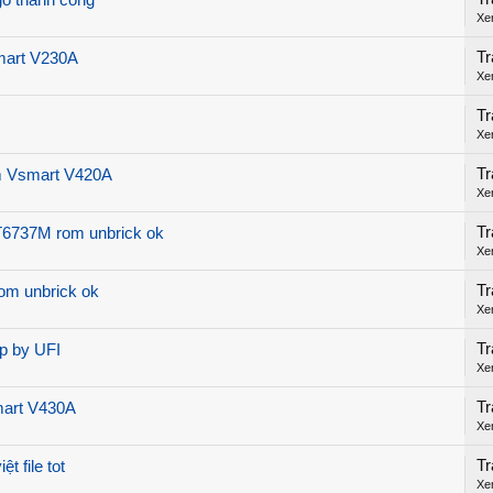
ogo thành công
Xe
Tr
mart V230A
Xe
Tr
Xe
Tr
m Vsmart V420A
Xe
Tr
T6737M rom unbrick ok
Xe
Tr
m unbrick ok
Xe
Tr
p by UFI
Xe
Tr
mart V430A
Xe
Tr
t file tot
Xe