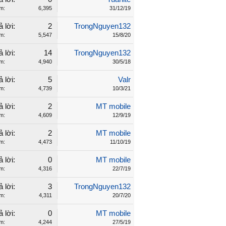
m:
6,395
31/12/19
ả lời:
2
TrongNguyen132
m:
5,547
15/8/20
ả lời:
14
TrongNguyen132
m:
4,940
30/5/18
ả lời:
5
Valr
m:
4,739
10/3/21
ả lời:
2
MT mobile
m:
4,609
12/9/19
ả lời:
2
MT mobile
m:
4,473
11/10/19
ả lời:
0
MT mobile
m:
4,316
22/7/19
ả lời:
3
TrongNguyen132
m:
4,311
20/7/20
ả lời:
0
MT mobile
m:
4,244
27/5/19