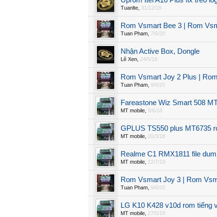
Uprom Itel A16 Plus fix treo l
Tuanlte
,
31/12/19
Rom Vsmart Bee 3 | Rom Vs
Tuan Pham
,
7/6/20
Nhận Active Box, Dongle
Lê Xen
,
24/5/18
Rom Vsmart Joy 2 Plus | Ro
Tuan Pham
,
9/6/20
Fareastone Wiz Smart 508 M
MT mobile
,
9/6/18
GPLUS TS550 plus MT6735 ro
MT mobile
,
20/3/18
Realme C1 RMX1811 file dum
MT mobile
,
22/7/19
Rom Vsmart Joy 3 | Rom Vs
Tuan Pham
,
9/6/20
LG K10 K428 v10d rom tiếng việ
MT mobile
,
27/5/19