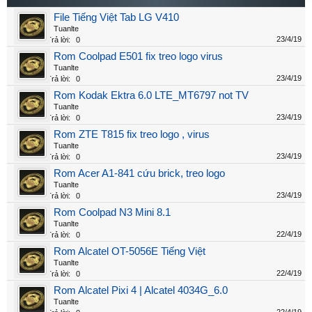
File Tiếng Việt Tab LG V410
Tuanlte
23/4/19
Trả lời:
0
Rom Coolpad E501 fix treo logo virus
Tuanlte
23/4/19
Trả lời:
0
Rom Kodak Ektra 6.0 LTE_MT6797 not TV
Tuanlte
23/4/19
Trả lời:
0
Rom ZTE T815 fix treo logo , virus
Tuanlte
23/4/19
Trả lời:
0
Rom Acer A1-841 cứu brick, treo logo
Tuanlte
23/4/19
Trả lời:
0
Rom Coolpad N3 Mini 8.1
Tuanlte
22/4/19
Trả lời:
0
Rom Alcatel OT-5056E Tiếng Việt
Tuanlte
22/4/19
Trả lời:
0
Rom Alcatel Pixi 4 | Alcatel 4034G_6.0
Tuanlte