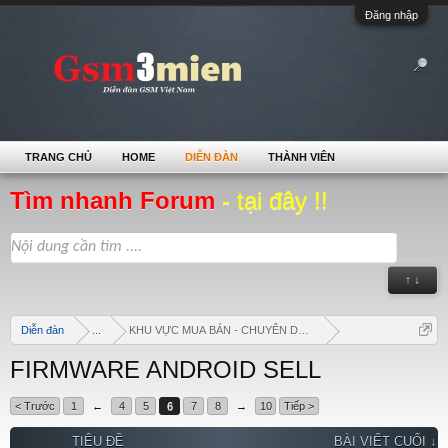
Đăng nhập
TRANG CHỦ
HOME
DIỄN ĐÀN
THÀNH VIÊN
Tìm nhanh Forum
- tại đây !!
↑ ↓
Diễn đàn
...
KHU VỰC MUA BÁN - CHUYÊN DOANH
FIRMWARE ANDROID SELL
< Trước
1
←
4
5
6
7
8
→
10
Tiếp >
TIÊU ĐỀ
BÀI VIẾT CUỐI ↓