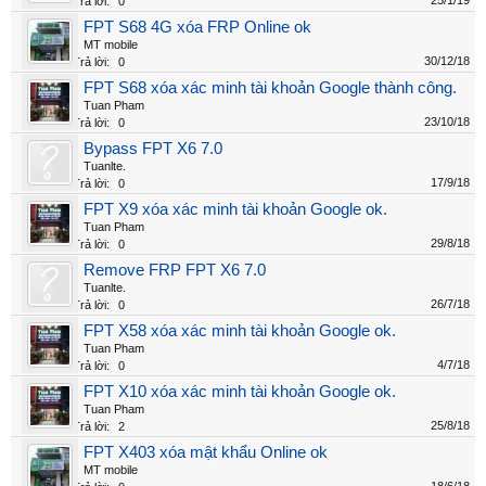
25/1/19
Trả lời:
0
FPT S68 4G xóa FRP Online ok
MT mobile
30/12/18
Trả lời:
0
FPT S68 xóa xác minh tài khoản Google thành công.
Tuan Pham
23/10/18
Trả lời:
0
Bypass FPT X6 7.0
Tuanlte.
17/9/18
Trả lời:
0
FPT X9 xóa xác minh tài khoản Google ok.
Tuan Pham
29/8/18
Trả lời:
0
Remove FRP FPT X6 7.0
Tuanlte.
26/7/18
Trả lời:
0
FPT X58 xóa xác minh tài khoản Google ok.
Tuan Pham
4/7/18
Trả lời:
0
FPT X10 xóa xác minh tài khoản Google ok.
Tuan Pham
25/8/18
Trả lời:
2
FPT X403 xóa mật khẩu Online ok
MT mobile