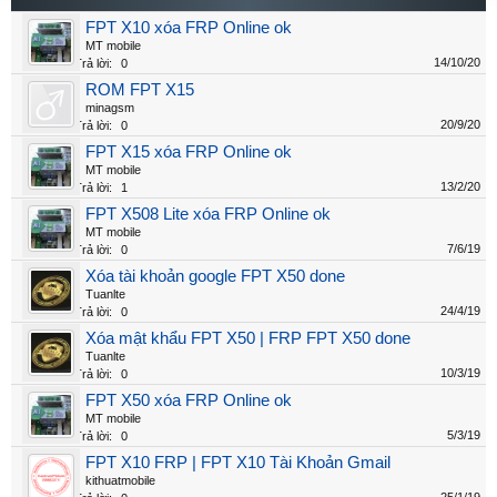
FPT X10 xóa FRP Online ok
MT mobile
14/10/20
Trả lời:
0
ROM FPT X15
minagsm
20/9/20
Trả lời:
0
FPT X15 xóa FRP Online ok
MT mobile
13/2/20
Trả lời:
1
FPT X508 Lite xóa FRP Online ok
MT mobile
7/6/19
Trả lời:
0
Xóa tài khoản google FPT X50 done
Tuanlte
24/4/19
Trả lời:
0
Xóa mật khẩu FPT X50 | FRP FPT X50 done
Tuanlte
10/3/19
Trả lời:
0
FPT X50 xóa FRP Online ok
MT mobile
5/3/19
Trả lời:
0
FPT X10 FRP | FPT X10 Tài Khoản Gmail
kithuatmobile