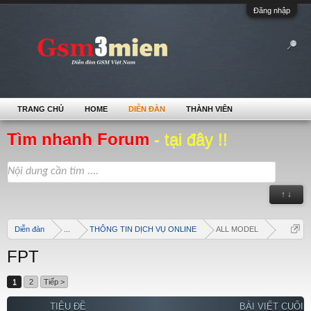
Đăng nhập
TRANG CHỦ
HOME
DIỄN ĐÀN
THÀNH VIÊN
Tìm nhanh Forum
- tại đây !!
↑ ↓
Diễn đàn
...
THÔNG TIN DỊCH VỤ ONLINE
ALL MODEL
FPT
1
2
Tiếp >
TIÊU ĐỀ
BÀI VIẾT CUỐI