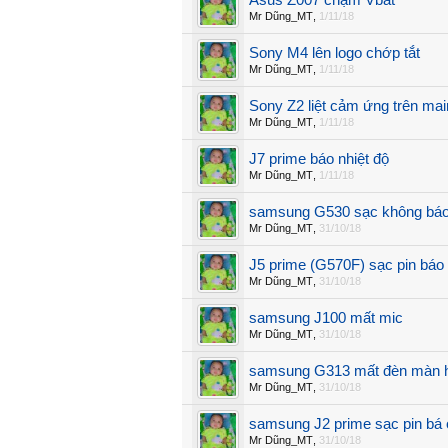
Asus Z007 chạm Vbat
Mr Dũng_MT
,
1/11/18
Sony M4 lên logo chớp tắt
Mr Dũng_MT
,
1/11/18
Sony Z2 liệt cảm ứng trên mai
Mr Dũng_MT
,
1/11/18
J7 prime báo nhiệt độ
Mr Dũng_MT
,
1/11/18
samsung G530 sạc không báo
Mr Dũng_MT
,
31/10/18
J5 prime (G570F) sạc pin báo 
Mr Dũng_MT
,
31/10/18
samsung J100 mất mic
Mr Dũng_MT
,
31/10/18
samsung G313 mất đèn màn 
Mr Dũng_MT
,
31/10/18
samsung J2 prime sạc pin bá o
Mr Dũng_MT
,
31/10/18