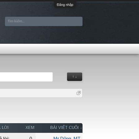
Đăng nhập
↑ ↓
 LỜI
XEM
BÀI VIẾT CUỐI ↓
ả lời:
0
Mr Dũng_MT