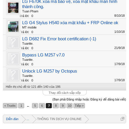
LG F670K xóa mã bảo vệ, xóa mật khẩu màn hình
thành công.
Tuan Pham
8/10/18
Trả lời:
0
LG G4 Stylus H540 xóa mật khẩu + FRP Online ok
MT mobile
1/10/18
Trả lời:
0
LG D682 Fix Error boot certification (-1)
Tuanlte.
21/9/18
Trả lời:
0
Bypass LG M257 v7.0
Tuanlte.
17/9/18
Trả lời:
0
Unlock LG M257 by Octopus
Tuanlte.
17/9/18
Trả lời:
0
Hiển thị chủ đề từ 121 đến 140 của 186
Thay đổi cách sắp xếp
(Bạn phải Đăng nhập hoặc Đăng ký để đăng bài viết)
< Trước
1
←
5
6
7
8
9
10
Tiếp >
Diễn đàn
...
THÔNG TIN DỊCH VỤ ONLINE