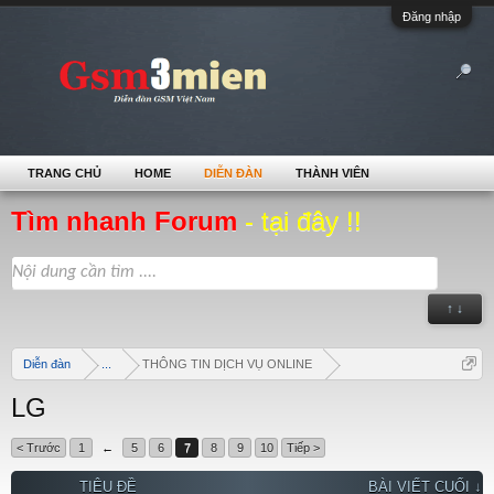
Đăng nhập
TRANG CHỦ
HOME
DIỄN ĐÀN
THÀNH VIÊN
Tìm nhanh Forum
- tại đây !!
↑ ↓
Diễn đàn
...
THÔNG TIN DỊCH VỤ ONLINE
LG
< Trước
1
←
5
6
7
8
9
10
Tiếp >
TIÊU ĐỀ
BÀI VIẾT CUỐI ↓