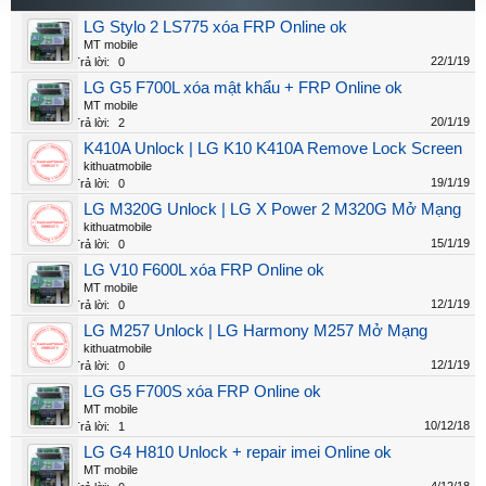
LG Stylo 2 LS775 xóa FRP Online ok
MT mobile
22/1/19
Trả lời:
0
LG G5 F700L xóa mật khẩu + FRP Online ok
MT mobile
20/1/19
Trả lời:
2
K410A Unlock | LG K10 K410A Remove Lock Screen
kithuatmobile
19/1/19
Trả lời:
0
LG M320G Unlock | LG X Power 2 M320G Mở Mạng
kithuatmobile
15/1/19
Trả lời:
0
LG V10 F600L xóa FRP Online ok
MT mobile
12/1/19
Trả lời:
0
LG M257 Unlock | LG Harmony M257 Mở Mạng
kithuatmobile
12/1/19
Trả lời:
0
LG G5 F700S xóa FRP Online ok
MT mobile
10/12/18
Trả lời:
1
LG G4 H810 Unlock + repair imei Online ok
MT mobile