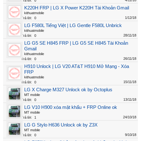
4/12/18
Trả lời:
0
K220H FRP | LG X Power K220H Tài Khoản Gmail
kithuatmobile
1/12/18
Trả lời:
0
LG F580L Tiếng Việt | LG Gentle F580L Unbrick
kithuatmobile
28/11/18
Trả lời:
0
LG G5 SE H845 FRP | LG G5 SE H845 Tài Khoản
Gmail
kithuatmobile
26/11/18
Trả lời:
0
H910 Unlock | LG V20 AT&T H910 Mở Mạng - Xóa
FRP
kithuatmobile
15/11/18
Trả lời:
0
LG X Charge M327 Unlock ok by Octoplus
MT mobile
13/11/18
Trả lời:
0
LG V10 H900 xóa mật khẩu + FRP Online ok
MT mobile
24/10/18
Trả lời:
1
LG G Stylo H636 Unlock ok by Z3X
MT mobile
9/10/18
Trả lời:
0