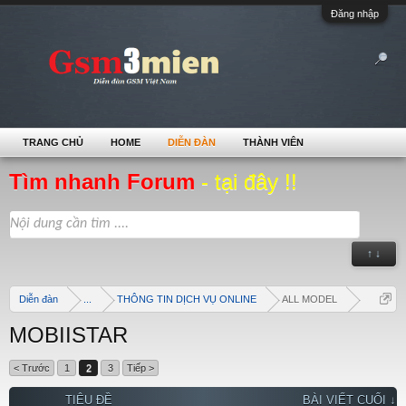
Đăng nhập
TRANG CHỦ
HOME
DIỄN ĐÀN
THÀNH VIÊN
Tìm nhanh Forum
- tại đây !!
↑ ↓
Diễn đàn
...
THÔNG TIN DỊCH VỤ ONLINE
ALL MODEL
MOBIISTAR
< Trước
1
2
3
Tiếp >
TIÊU ĐỀ
BÀI VIẾT CUỐI ↓