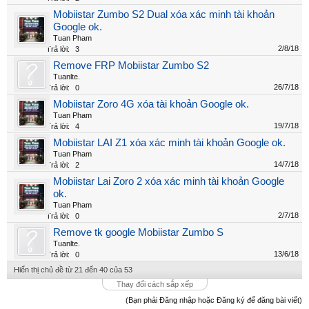
Mobiistar Zumbo S2 Dual xóa xác minh tài khoản
Google ok.
Tuan Pham
2/8/18
Trả lời:
3
Remove FRP Mobiistar Zumbo S2
Tuanlte.
26/7/18
Trả lời:
0
Mobiistar Zoro 4G xóa tài khoản Google ok.
Tuan Pham
19/7/18
Trả lời:
4
Mobiistar LAI Z1 xóa xác minh tài khoản Google ok.
Tuan Pham
14/7/18
Trả lời:
2
Mobiistar Lai Zoro 2 xóa xác minh tài khoản Google
ok.
Tuan Pham
2/7/18
Trả lời:
0
Remove tk google Mobiistar Zumbo S
Tuanlte.
13/6/18
Trả lời:
0
Hiển thị chủ đề từ 21 đến 40 của 53
Thay đổi cách sắp xếp
Welcome
(Bạn phải Đăng nhập hoặc Đăng ký để đăng bài viết)