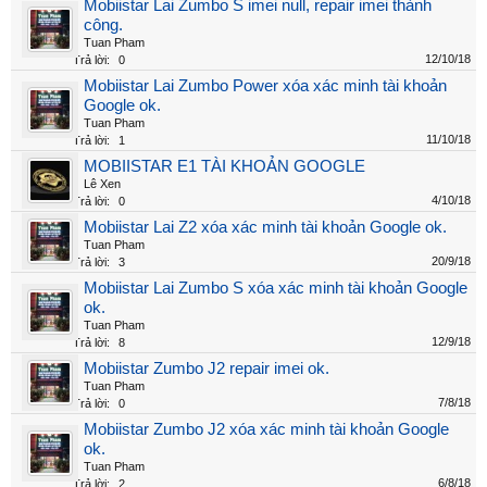
Mobiistar Lai Zumbo S imei null, repair imei thành
công.
Tuan Pham
12/10/18
Trả lời:
0
Mobiistar Lai Zumbo Power xóa xác minh tài khoản
Google ok.
Tuan Pham
11/10/18
Trả lời:
1
MOBIISTAR E1 TÀI KHOẢN GOOGLE
Lê Xen
4/10/18
Trả lời:
0
Mobiistar Lai Z2 xóa xác minh tài khoản Google ok.
Tuan Pham
20/9/18
Trả lời:
3
Mobiistar Lai Zumbo S xóa xác minh tài khoản Google
ok.
Tuan Pham
12/9/18
Trả lời:
8
Mobiistar Zumbo J2 repair imei ok.
Tuan Pham
7/8/18
Trả lời:
0
Mobiistar Zumbo J2 xóa xác minh tài khoản Google
ok.
Tuan Pham
6/8/18
Trả lời:
2