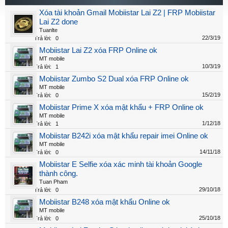
Xóa tài khoản Gmail Mobiistar Lai Z2 | FRP Mobiistar
Lai Z2 done
Tuanlte
22/3/19
Trả lời:
0
Mobiistar Lai Z2 xóa FRP Online ok
MT mobile
10/3/19
Trả lời:
1
Mobiistar Zumbo S2 Dual xóa FRP Online ok
MT mobile
15/2/19
Trả lời:
0
Mobiistar Prime X xóa mật khẩu + FRP Online ok
MT mobile
1/12/18
Trả lời:
1
Mobiistar B242i xóa mật khẩu repair imei Online ok
MT mobile
14/11/18
Trả lời:
0
Mobiistar E Selfie xóa xác minh tài khoản Google
thành công.
Tuan Pham
29/10/18
Trả lời:
0
Mobiistar B248 xóa mật khẩu Online ok
MT mobile
25/10/18
Trả lời:
0