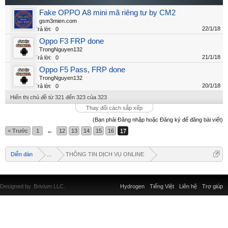
Fake OPPO A8 mini mã riêng tư by CM2
gsm3mien.com
22/1/18
Trả lời:
0
Oppo F3 FRP done
TrongNguyen132
21/1/18
Trả lời:
0
Oppo F5 Pass, FRP done
TrongNguyen132
20/1/18
Trả lời:
0
Hiển thị chủ đề từ 321 đến 323 của 323
Thay đổi cách sắp xếp
(Bạn phải Đăng nhập hoặc Đăng ký để đăng bài viết)
< Trước
1
←
12
13
14
15
16
17
Diễn đàn
...
THÔNG TIN DỊCH VỤ ONLINE
Designed by
Brivium LLC.
Hydrogen
Tiếng Việt
Liên hệ
Trợ giúp