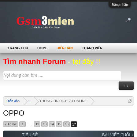
Đăng nhập
TRANG CHỦ
HOME
DIỄN ĐÀN
THÀNH VIÊN
Tìm nhanh Forum
- tại đây !!
↑ ↓
Diễn đàn
...
THÔNG TIN DỊCH VỤ ONLINE
OPPO
< Trước
1
←
12
13
14
15
16
17
TIÊU ĐỀ
BÀI VIẾT CUỐI ↓