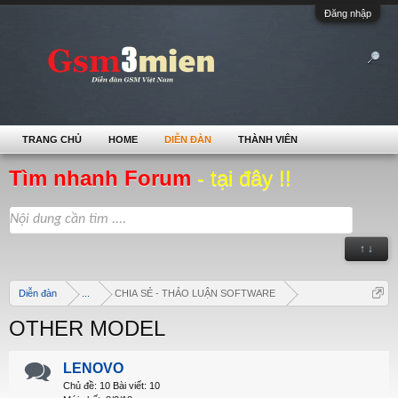
Đăng nhập
TRANG CHỦ
HOME
DIỄN ĐÀN
THÀNH VIÊN
Tìm nhanh Forum
- tại đây !!
↑ ↓
Diễn đàn
...
CHIA SẺ - THẢO LUẬN SOFTWARE
OTHER MODEL
LENOVO
Chủ đề:
10
Bài viết:
10