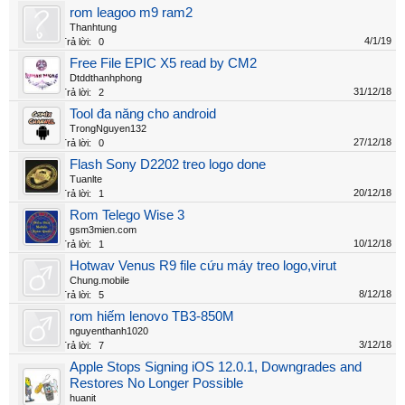
rom leagoo m9 ram2
Thanhtung
4/1/19
Trả lời:
0
Free File EPIC X5 read by CM2
Dtddthanhphong
31/12/18
Trả lời:
2
Tool đa năng cho android
TrongNguyen132
27/12/18
Trả lời:
0
Flash Sony D2202 treo logo done
Tuanlte
20/12/18
Trả lời:
1
Rom Telego Wise 3
gsm3mien.com
10/12/18
Trả lời:
1
Hotwav Venus R9 file cứu máy treo logo,virut
Chung.mobile
8/12/18
Trả lời:
5
rom hiếm lenovo TB3-850M
nguyenthanh1020
3/12/18
Trả lời:
7
Apple Stops Signing iOS 12.0.1, Downgrades and
Restores No Longer Possible
huanit