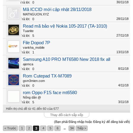
30/11/18
Trả lời:
0
Mã ICCID mới cập nhật 28/11/2018
MATNGUON.XYZ
28/11/18
Trả lời:
0
Read mã bảo vệ Nokia 105-2017 (TA-1010)
Tuanlte
27/11/18
Trả lời:
5
File Dopod 7P
vankha_mobile
13/11/18
Trả lời:
1
Samsung A10 PRO MT6580 New 2018 fix all
ajemca
8/11/18
Trả lời:
0
Rom Cutepad TX-M7089
gsm3mien.com
4/11/18
Trả lời:
0
rom Oppo F1S face mt6580
Nông dân @
3/11/18
Trả lời:
5
Hiển thị chủ đề từ 41 đến 60 của 677
Thay đổi cách sắp xếp
Welcome
(Bạn phải Đăng nhập hoặc Đăng ký để đăng bài viết)
+ Chào mừng bạn đến với diễn đàn thông tin
< Trước
1
2
3
4
5
6
→
34
Tiếp >
dịch vụ Việt Nam