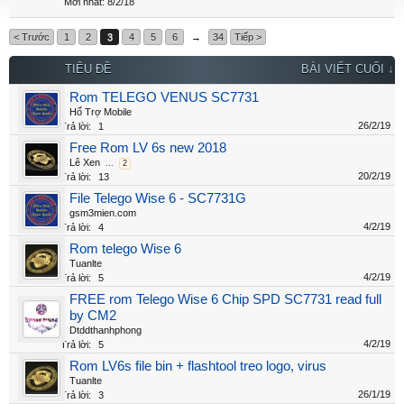
8/2/18
< Trước
1
2
3
4
5
6
→
34
Tiếp >
TIÊU ĐỀ
BÀI VIẾT CUỐI ↓
Rom TELEGO VENUS SC7731
Hổ Trợ Mobile
26/2/19
Trả lời:
1
Free Rom LV 6s new 2018
Lê Xen
...
2
20/2/19
Trả lời:
13
File Telego Wise 6 - SC7731G
gsm3mien.com
4/2/19
Trả lời:
4
Rom telego Wise 6
Tuanlte
4/2/19
Trả lời:
5
FREE rom Telego Wise 6 Chip SPD SC7731 read full
by CM2
Dtddthanhphong
4/2/19
Trả lời:
5
Rom LV6s file bin + flashtool treo logo, virus
Tuanlte
26/1/19
Trả lời:
3