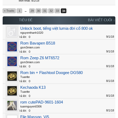
8/2/18
< Trước
1
←
29
30
31
32
33
34
TIÊU ĐỀ
BÀI VIẾT CUỐI ↓
Unlock boot, tiếng việt lumia đời cổ 800 ok
nguyenthanh1020
9/1/18
Trả lời:
0
Rom Bavapen B518
gsm3mien.com
9/1/18
Trả lời:
0
Rom Zeep Z6 MT6572
gsm3mien.com
8/1/18
Trả lời:
0
Rom bin + Flashtool Doogee DG580
Tuanlte
8/1/18
Trả lời:
0
Kechaoda K13
Tuanlte
8/1/18
Trả lời:
0
rom cutePAD-9601-1604
tuannguyen0306
8/1/18
Trả lời:
0
File Massgo_Vi5