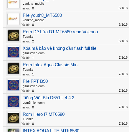
vankha_mobile
8/1/18
Trả lời:
0
File youth8_MT6580
vankha_mobile
8/1/18
Trả lời:
0
Rom Dế Lửa D1 MT6580 read Volcano
Tuanlte
8/1/18
Trả lời:
2
Xóa mã bảo vệ không cần flash full file
gsm3mien.com
7/1/18
Trả lời:
1
Rom Intex Aqua Classic Mini
Tuanlte
7/1/18
Trả lời:
1
File FPT B90
gsm3mien.com
7/1/18
Trả lời:
0
Tiếng Việt Blu D651U 4.4.2
gsm3mien.com
7/1/18
Trả lời:
0
Rom Hero I7 MT6580
Tuanlte
7/1/18
Trả lời:
0
INTEX AQUA LITE MTK6580