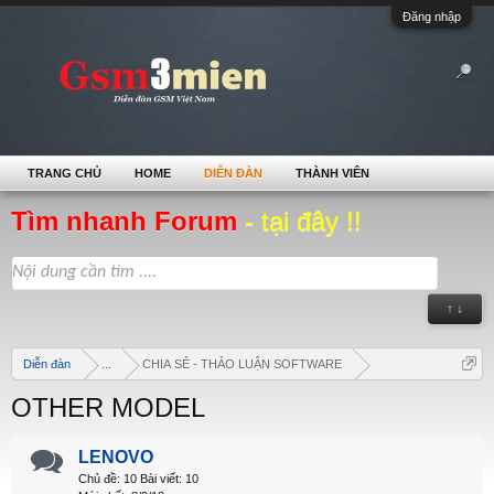
Đăng nhập
TRANG CHỦ
HOME
DIỄN ĐÀN
THÀNH VIÊN
Tìm nhanh Forum
- tại đây !!
↑ ↓
Diễn đàn
...
CHIA SẺ - THẢO LUẬN SOFTWARE
OTHER MODEL
LENOVO
Chủ đề:
10
Bài viết:
10