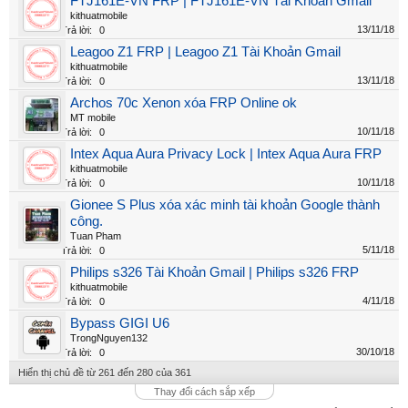
FTJ161E-VN FRP | FTJ161E-VN Tài Khoản Gmail
kithuatmobile
13/11/18
Trả lời:
0
Leagoo Z1 FRP | Leagoo Z1 Tài Khoản Gmail
kithuatmobile
13/11/18
Trả lời:
0
Archos 70c Xenon xóa FRP Online ok
MT mobile
10/11/18
Trả lời:
0
Intex Aqua Aura Privacy Lock | Intex Aqua Aura FRP
kithuatmobile
10/11/18
Trả lời:
0
Gionee S Plus xóa xác minh tài khoản Google thành
công.
Tuan Pham
5/11/18
Trả lời:
0
Philips s326 Tài Khoản Gmail | Philips s326 FRP
kithuatmobile
4/11/18
Trả lời:
0
Bypass GIGI U6
TrongNguyen132
30/10/18
Trả lời:
0
Hiển thị chủ đề từ 261 đến 280 của 361
Thay đổi cách sắp xếp