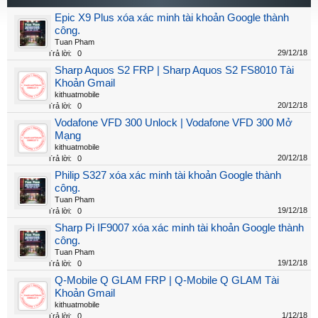
Epic X9 Plus xóa xác minh tài khoản Google thành
công.
Tuan Pham
29/12/18
Trả lời:
0
Sharp Aquos S2 FRP | Sharp Aquos S2 FS8010 Tài
Khoản Gmail
kithuatmobile
20/12/18
Trả lời:
0
Vodafone VFD 300 Unlock | Vodafone VFD 300 Mở
Mạng
kithuatmobile
20/12/18
Trả lời:
0
Philip S327 xóa xác minh tài khoản Google thành
công.
Tuan Pham
19/12/18
Trả lời:
0
Sharp Pi IF9007 xóa xác minh tài khoản Google thành
công.
Tuan Pham
19/12/18
Trả lời:
0
Q-Mobile Q GLAM FRP | Q-Mobile Q GLAM Tài
Khoản Gmail
kithuatmobile
1/12/18
Trả lời:
0