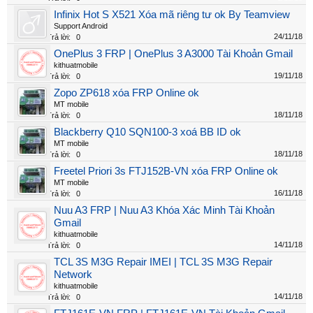
Infinix Hot S X521 Xóa mã riêng tư ok By Teamview
Support Android
24/11/18
Trả lời:
0
OnePlus 3 FRP | OnePlus 3 A3000 Tài Khoản Gmail
kithuatmobile
19/11/18
Trả lời:
0
Zopo ZP618 xóa FRP Online ok
MT mobile
18/11/18
Trả lời:
0
Blackberry Q10 SQN100-3 xoá BB ID ok
MT mobile
18/11/18
Trả lời:
0
Freetel Priori 3s FTJ152B-VN xóa FRP Online ok
MT mobile
16/11/18
Trả lời:
0
Nuu A3 FRP | Nuu A3 Khóa Xác Minh Tài Khoản
Gmail
kithuatmobile
14/11/18
Trả lời:
0
TCL 3S M3G Repair IMEI | TCL 3S M3G Repair
Network
kithuatmobile
14/11/18
Trả lời:
0