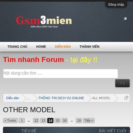
Đăng nhập
TRANG CHỦ
HOME
DIỄN ĐÀN
THÀNH VIÊN
Tìm nhanh Forum
- tại đây !!
↑ ↓
Diễn đàn
...
THÔNG TIN DỊCH VỤ ONLINE
ALL MODEL
OTHER MODEL
< Trước
1
←
12
13
14
15
16
→
19
Tiếp >
TIÊU ĐỀ
BÀI VIẾT CUỐI ↓