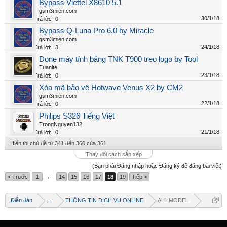
Bypass Viettel X8610 5.1
gsm3mien.com
30/1/18
Trả lời:
0
Bypass Q-Luna Pro 6.0 by Miracle
gsm3mien.com
24/1/18
Trả lời:
3
Done máy tính bảng TNK T900 treo logo by Tool
Tuanlte
23/1/18
Trả lời:
0
Xóa mã bảo vệ Hotwave Venus X2 by CM2
gsm3mien.com
22/1/18
Trả lời:
0
Philips S326 Tiếng Việt
TrongNguyen132
21/1/18
Trả lời:
0
Hiển thị chủ đề từ 341 đến 360 của 361
Thay đổi cách sắp xếp
(Bạn phải Đăng nhập hoặc Đăng ký để đăng bài viết)
< Trước
1
←
14
15
16
17
18
19
Tiếp >
Diễn đàn
...
THÔNG TIN DỊCH VỤ ONLINE
ALL MODEL