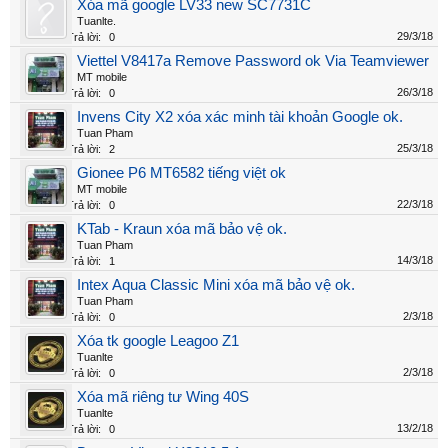
Xóa mã google LV33 new SC7731C
Tuanlte.
29/3/18
Trả lời:
0
Viettel V8417a Remove Password ok Via Teamviewer
MT mobile
26/3/18
Trả lời:
0
Invens City X2 xóa xác minh tài khoản Google ok.
Tuan Pham
25/3/18
Trả lời:
2
Gionee P6 MT6582 tiếng việt ok
MT mobile
22/3/18
Trả lời:
0
KTab - Kraun xóa mã bảo vệ ok.
Tuan Pham
14/3/18
Trả lời:
1
Intex Aqua Classic Mini xóa mã bảo vệ ok.
Tuan Pham
2/3/18
Trả lời:
0
Xóa tk google Leagoo Z1
Tuanlte
2/3/18
Trả lời:
0
Xóa mã riêng tư Wing 40S
Tuanlte
13/2/18
Trả lời:
0