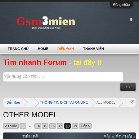
Đăng nhập
TRANG CHỦ
HOME
DIỄN ĐÀN
THÀNH VIÊN
Tìm nhanh Forum
- tại đây !!
↑ ↓
Diễn đàn
...
THÔNG TIN DỊCH VỤ ONLINE
ALL MODEL
OTHER MODEL
< Trước
1
←
14
15
16
17
18
19
Tiếp >
TIÊU ĐỀ
BÀI VIẾT CUỐI ↓