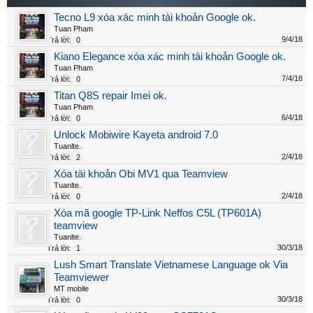
Tecno L9 xóa xác minh tài khoản Google ok.
Tuan Pham
9/4/18
Trả lời:
0
Kiano Elegance xóa xác minh tài khoản Google ok.
Tuan Pham
7/4/18
Trả lời:
0
Titan Q8S repair Imei ok.
Tuan Pham
6/4/18
Trả lời:
0
Unlock Mobiwire Kayeta android 7.0
Tuanlte.
2/4/18
Trả lời:
2
Xóa tài khoản Obi MV1 qua Teamview
Tuanlte.
2/4/18
Trả lời:
0
Xóa mã google TP-Link Neffos C5L (TP601A)
teamview
Tuanlte.
30/3/18
Trả lời:
1
Lush Smart Translate Vietnamese Language ok Via
Teamviewer
MT mobile
30/3/18
Trả lời:
0