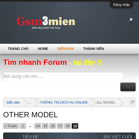
Đăng nhập
TRANG CHỦ
HOME
DIỄN ĐÀN
THÀNH VIÊN
Tìm nhanh Forum
- tại đây !!
↑ ↓
Diễn đàn
...
THÔNG TIN DỊCH VỤ ONLINE
ALL MODEL
OTHER MODEL
< Trước
1
←
14
15
16
17
18
19
TIÊU ĐỀ
BÀI VIẾT CUỐI ↓