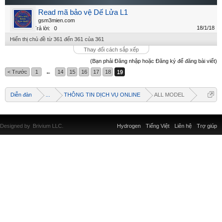
Read mã bảo vệ Dế Lửa L1
gsm3mien.com
18/1/18
Trả lời:
0
Hiển thị chủ đề từ 361 đến 361 của 361
Thay đổi cách sắp xếp
(Bạn phải Đăng nhập hoặc Đăng ký để đăng bài viết)
< Trước
1
←
14
15
16
17
18
19
Diễn đàn
...
THÔNG TIN DỊCH VỤ ONLINE
ALL MODEL
Designed by
Brivium LLC.
Hydrogen
Tiếng Việt
Liên hệ
Trợ giúp