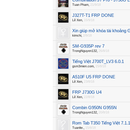
Combination J7 Pro - J730G L
Tuan Pham
,
21/9/18
J327T-T1 FRP DONE
Lê Xen
,
15/9/18
Xin giúp mở khóa tài khoảng 
kimchi
,
2/9/18
SM-G935P rev 7
TrongNguyen132
,
26/8/18
Tiếng Việt J700T_LV3 6.0.1
gsm3mien.com
,
15/8/18
A510F U5 FRP DONE
Lê Xen
,
23/8/18
FRP J730G U4
Lê Xen
,
22/8/18
Combin G950N G955N
TrongNguyen132
,
20/8/18
Rom Tab T350 Tiếng Việt 7.1.
Tuanlte.
,
15/8/18