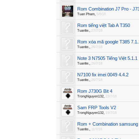
Rom Combination J7 Pro - J73
Tuan Pham
,
5/8/18
Rom tiếng việt Tab A T350
Tuanlte.
,
27/7/18
Rom xóa mã google T385 7.1.
Tuanlte.
,
26/7/18
Note 3 N7505 Tiếng Việt 5.1.1
Tuanlte.
,
26/7/18
N7100 fix imei 0049 4.4.2
Tuanlte.
,
26/7/18
Rom J730G Bit 4
TrongNguyen132
,
23/7/18
Sam FRP Tools V2
TrongNguyen132
,
19/7/18
Rom + Combination samsun
Tuanlte.
,
11/7/18