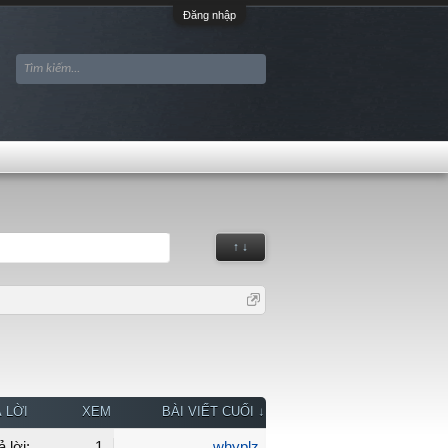
Đăng nhập
↑ ↓
 LỜI
XEM
BÀI VIẾT CUỐI ↓
ả lời:
1
whyplz