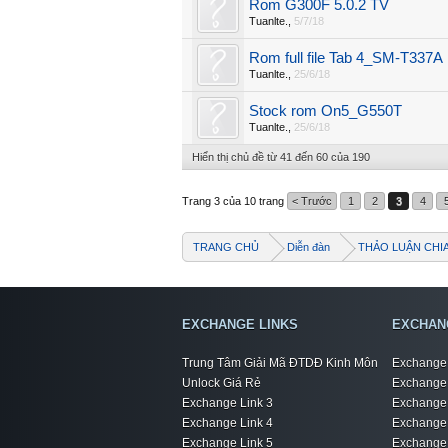
Rom G300F 5.0.2 TV
Tuanlte.
,
5/7/18
Rom full file Tab 4_SM-T337A
Tuanlte.
,
25/6/18
Stock rom On5_G550T
Tuanlte.
,
25/6/18
Hiển thị chủ đề từ 41 đến 60 của 190
Trang 3 của 10 trang
< Trước
1
2
3
4
TRANG CHỦ
Diễn đàn
THẢO LUẬN CHI
EXCHANGE LINKS
EXCHAN
Trung Tâm Giải Mã ĐTDĐ Kinh Môn
Exchange 
Unlock Giá Rẻ
Exchange 
Exchange Link 3
Exchange 
Exchange Link 4
Exchange 
Exchange Link 5
Exchange 