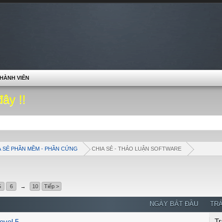
HÀNH VIÊN
đây !!
A SẺ PHẦN MỀM - PHẦN CỨNG
CHIA SẺ - THẢO LUẬN SOFTWARE
5
6
→
10
Tiếp >
NGÀY BẮT ĐẦU
TRẢ
Tr