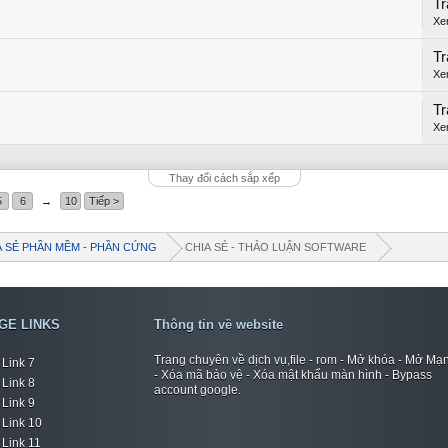
Tr
Xe
Tr
Xe
Tr
Xe
Thay đổi cách sắp xếp
5
6
→
10
Tiếp >
A SẺ PHẦN MỀM - PHẦN CỨNG
CHIA SẺ - THẢO LUẬN SOFTWARE
GE LINKS
Thông tin về website
Trang chuyên về dịch vụ,file - rom - Mở khóa - Mở Mạ
Link 7
- Xóa mã bảo vệ - Xóa mật khẩu màn hình - Bypass
Link 8
account google.
Link 9
Link 10
Link 11