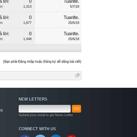
ả lời:
0
Tuanlte.
m:
1,313
5/7/18
ả lời:
0
Tuanlte.
m:
1,677
25/6/18
ả lời:
0
Tuanlte.
m:
1,448
25/6/18
(Bạn phải Đăng nhập hoặc Đăng ký để đăng bài viết)
NEW LETTERS
GO
ng
Submit your email to get News Letter
Welcome
CONNECT WITH US
+ Chào mừng bạn đến với diễn đàn thông tin
dịch vụ Việt Nam