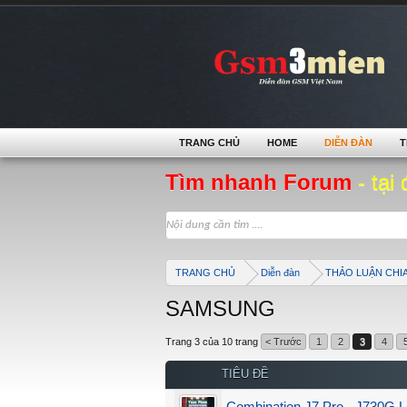
TRANG CHỦ
HOME
DIỄN ĐÀN
T
Tìm nhanh Forum
- tại 
TRANG CHỦ
Diễn đàn
THẢO LUẬN CHI
SAMSUNG
Trang 3 của 10 trang
< Trước
1
2
3
4
TIÊU ĐỀ