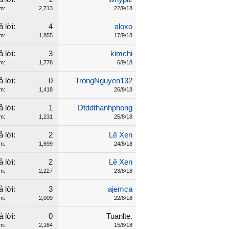
m:
2,713
22/9/18
ả lời:
4
aloxo
m:
1,855
17/9/18
ả lời:
3
kimchi
m:
1,778
6/9/18
ả lời:
0
TrongNguyen132
m:
1,418
26/8/18
ả lời:
1
Dtddthanhphong
m:
1,231
25/8/18
ả lời:
2
Lê Xen
m:
1,699
24/8/18
ả lời:
2
Lê Xen
m:
2,227
23/8/18
ả lời:
3
ajemca
m:
2,009
22/8/18
ả lời:
0
Tuanlte.
m:
2,164
15/8/18