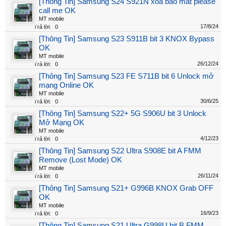
[Thông Tin] Samsung S24 S921N xóa báo mất please
call me OK
MT mobile
17/8/24
Trả lời:
0
[Thông Tin] Samsung S23 S911B bit 3 KNOX Bypass
OK
MT mobile
26/12/24
Trả lời:
0
[Thông Tin] Samsung S23 FE S711B bit 6 Unlock mở
mạng Online OK
MT mobile
30/6/25
Trả lời:
0
[Thông Tin] Samsung S22+ 5G S906U bit 3 Unlock
Mở Mạng OK
MT mobile
4/12/23
Trả lời:
0
[Thông Tin] Samsung S22 Ultra S908E bit A FMM
Remove (Lost Mode) OK
MT mobile
26/11/24
Trả lời:
0
[Thông Tin] Samsung S21+ G996B KNOX Grab OFF
OK
MT mobile
16/9/23
Trả lời:
0
[Thông Tin] Samsung S21 Ultra G998U bit B FMM