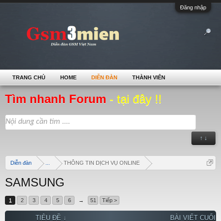
Đăng nhập
TRANG CHỦ
HOME
DIỄN ĐÀN
THÀNH VIÊN
Tìm nhanh Forum
- tại đây !!
↑ ↓
Diễn đàn
...
THÔNG TIN DỊCH VỤ ONLINE
SAMSUNG
1
2
3
4
5
6
→
51
Tiếp >
TIÊU ĐỀ ↓
BÀI VIẾT CUỐI