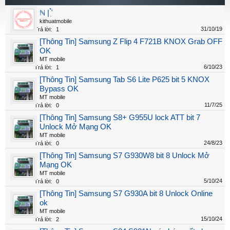
ℕ | ̛̉ ̣
kithuatmobile
31/10/19
Trả lời:
1
[Thông Tin] Samsung Z Flip 4 F721B KNOX Grab OFF
OK
MT mobile
6/10/23
Trả lời:
1
[Thông Tin] Samsung Tab S6 Lite P625 bit 5 KNOX
Bypass OK
MT mobile
11/7/25
Trả lời:
0
[Thông Tin] Samsung S8+ G955U lock ATT bit 7
Unlock Mở Mạng OK
MT mobile
24/8/23
Trả lời:
0
[Thông Tin] Samsung S7 G930W8 bit 8 Unlock Mở
Mạng OK
MT mobile
5/10/24
Trả lời:
0
[Thông Tin] Samsung S7 G930A bit 8 Unlock Online
ok
MT mobile
15/10/24
Trả lời:
2