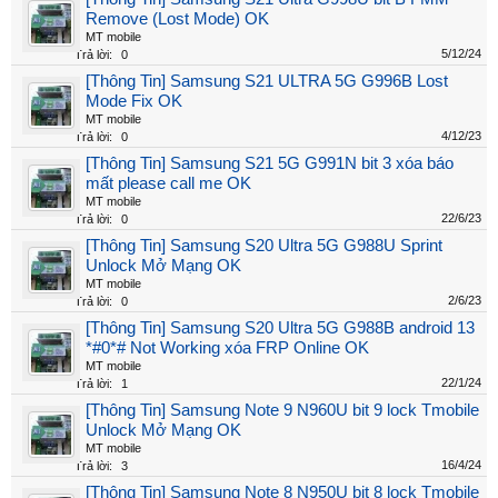
Remove (Lost Mode) OK
MT mobile
5/12/24
Trả lời:
0
[Thông Tin] Samsung S21 ULTRA 5G G996B Lost
Mode Fix OK
MT mobile
4/12/23
Trả lời:
0
[Thông Tin] Samsung S21 5G G991N bit 3 xóa báo
mất please call me OK
MT mobile
22/6/23
Trả lời:
0
[Thông Tin] Samsung S20 Ultra 5G G988U Sprint
Unlock Mở Mạng OK
MT mobile
2/6/23
Trả lời:
0
[Thông Tin] Samsung S20 Ultra 5G G988B android 13
*#0*# Not Working xóa FRP Online OK
MT mobile
22/1/24
Trả lời:
1
[Thông Tin] Samsung Note 9 N960U bit 9 lock Tmobile
Unlock Mở Mạng OK
MT mobile
16/4/24
Trả lời:
3
[Thông Tin] Samsung Note 8 N950U bit 8 lock Tmobile