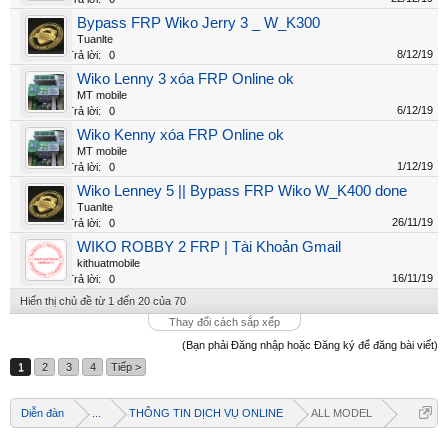
Bypass FRP Wiko Jerry 3 _ W_K300
Tuanlte
8/12/19
Trả lời:
0
Wiko Lenny 3 xóa FRP Online ok
MT mobile
6/12/19
Trả lời:
0
Wiko Kenny xóa FRP Online ok
MT mobile
1/12/19
Trả lời:
0
Wiko Lenney 5 || Bypass FRP Wiko W_K400 done
Tuanlte
26/11/19
Trả lời:
0
WIKO ROBBY 2 FRP | Tài Khoản Gmail
kithuatmobile
16/11/19
Trả lời:
0
Hiển thị chủ đề từ 1 đến 20 của 70
Thay đổi cách sắp xếp
(Bạn phải Đăng nhập hoặc Đăng ký để đăng bài viết)
1
2
3
4
Tiếp >
Diễn đàn
...
THÔNG TIN DỊCH VỤ ONLINE
ALL MODEL