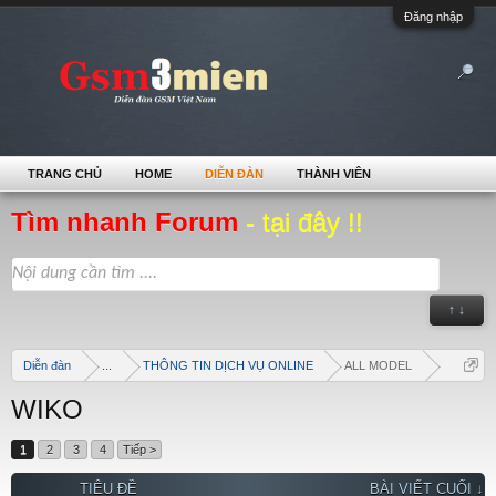
Đăng nhập
TRANG CHỦ
HOME
DIỄN ĐÀN
THÀNH VIÊN
Tìm nhanh Forum
- tại đây !!
↑ ↓
Diễn đàn
...
THÔNG TIN DỊCH VỤ ONLINE
ALL MODEL
WIKO
1
2
3
4
Tiếp >
TIÊU ĐỀ
BÀI VIẾT CUỐI ↓