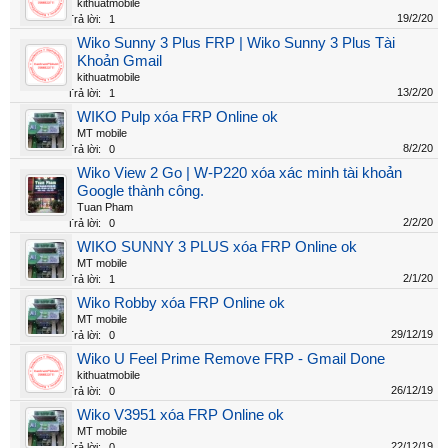
kithuatmobile
19/2/20
Trả lời:
1
Wiko Sunny 3 Plus FRP | Wiko Sunny 3 Plus Tài
Khoản Gmail
kithuatmobile
13/2/20
Trả lời:
1
WIKO Pulp xóa FRP Online ok
MT mobile
8/2/20
Trả lời:
0
Wiko View 2 Go | W-P220 xóa xác minh tài khoản
Google thành công.
Tuan Pham
2/2/20
Trả lời:
0
WIKO SUNNY 3 PLUS xóa FRP Online ok
MT mobile
2/1/20
Trả lời:
1
Wiko Robby xóa FRP Online ok
MT mobile
29/12/19
Trả lời:
0
Wiko U Feel Prime Remove FRP - Gmail Done
kithuatmobile
26/12/19
Trả lời:
0
Wiko V3951 xóa FRP Online ok
MT mobile
22/12/19
Trả lời:
0