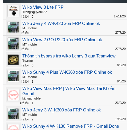
Wiko View 3 Lite FRP
TrongNguyen132
17/11/20
Trả lời:
0
Wiko Jerry 4 W-K420 xóa FRP Online ok
MT mobile
27/7/20
Trả lời:
0
Wiko View 2 GO P220 xóa FRP Online ok
MT mobile
27/6/20
Trả lời:
0
Thông tin bypass frp wiko Lenny 3 qua Teamview
Tuanlte
8/3/20
Trả lời:
0
Wiko Sunny 4 Plus W-K360 xóa FRP Online ok
MT mobile
8/3/20
Trả lời:
1
Wiko View Max FRP | Wiko View Max Tài Khoản
Gmail
kithuatmobile
23/2/20
Trả lời:
1
Wiko Jerry 3 W_K300 xóa FRP Online ok
MT mobile
19/2/20
Trả lời:
2
Wiko Sunny 4 W-K130 Remove FRP - Gmail Done