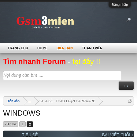
Đăng nhập
TRANG CHỦ
HOME
DIỄN ĐÀN
THÀNH VIÊN
Tìm nhanh Forum
- tại đây !!
↑ ↓
Diễn đàn
...
CHIA SẺ - THẢO LUẬN HARDWARE
WINDOWS
< Trước
1
2
TIÊU ĐỀ
BÀI VIẾT CUỐI ↓