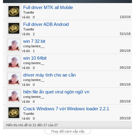
Full driver MTK all Mobile
Tuanlte
13/2/18
Trả lời:
0
Full driver ADB Android
Tuanlte
31/1/18
Trả lời:
2
win 7 32 bit
cong bentre__
26/1/18
Trả lời:
1
win 10 64bit
cong bentre__
26/1/18
Trả lời:
0
driver máy tính cho ae cần
cong bentre__
26/1/18
Trả lời:
0
hiện file ẩn quet virut ngôn ngữ vn
cong bentre__
26/1/18
Trả lời:
0
Crack Windows 7 với Windows loader 2.2.1
Tuanlte
20/1/18
Trả lời:
0
Hiển thị chủ đề từ 21 đến 27 của 27
Thay đổi cách sắp xếp