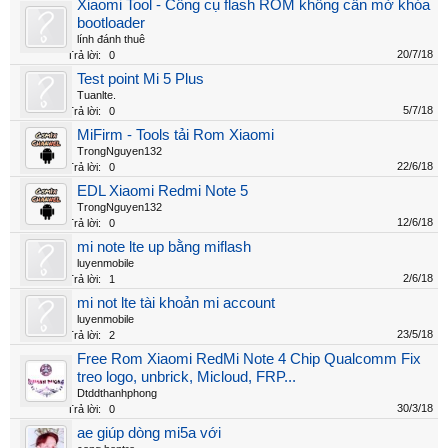
Xiaomi Tool - Công cụ flash ROM không cần mở khóa
bootloader
lính đánh thuê
20/7/18
Trả lời:
0
Test point Mi 5 Plus
Tuanlte.
5/7/18
Trả lời:
0
MiFirm - Tools tải Rom Xiaomi
TrongNguyen132
22/6/18
Trả lời:
0
EDL Xiaomi Redmi Note 5
TrongNguyen132
12/6/18
Trả lời:
0
mi note lte up bằng miflash
luyenmobile
2/6/18
Trả lời:
1
mi not lte tài khoản mi account
luyenmobile
23/5/18
Trả lời:
2
Free Rom Xiaomi RedMi Note 4 Chip Qualcomm Fix
treo logo, unbrick, Micloud, FRP...
Dtddthanhphong
30/3/18
Trả lời:
0
ae giúp dòng mi5a với