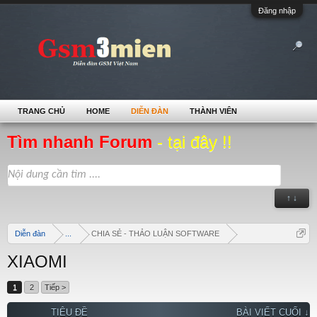
Đăng nhập
TRANG CHỦ
HOME
DIỄN ĐÀN
THÀNH VIÊN
Tìm nhanh Forum
- tại đây !!
↑ ↓
Diễn đàn
...
CHIA SẺ - THẢO LUẬN SOFTWARE
XIAOMI
1
2
Tiếp >
TIÊU ĐỀ
BÀI VIẾT CUỐI ↓