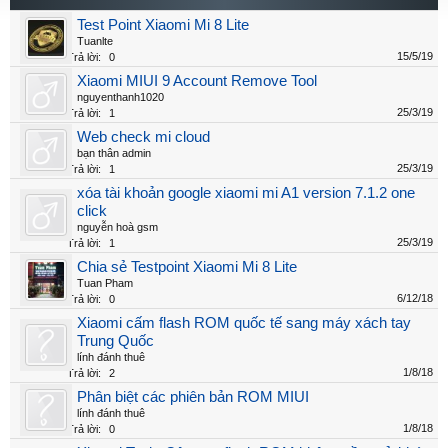
Test Point Xiaomi Mi 8 Lite
Tuanlte
15/5/19
Trả lời:
0
Xiaomi MIUI 9 Account Remove Tool
nguyenthanh1020
25/3/19
Trả lời:
1
Web check mi cloud
bạn thân admin
25/3/19
Trả lời:
1
xóa tài khoản google xiaomi mi A1 version 7.1.2 one
click
nguyễn hoà gsm
25/3/19
Trả lời:
1
Chia sẻ Testpoint Xiaomi Mi 8 Lite
Tuan Pham
6/12/18
Trả lời:
0
Xiaomi cấm flash ROM quốc tế sang máy xách tay
Trung Quốc
lính đánh thuê
1/8/18
Trả lời:
2
Phân biệt các phiên bản ROM MIUI
lính đánh thuê
1/8/18
Trả lời:
0