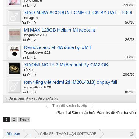
cong bentre
22/3/18
Trả lời:
3
XIAO MI4W ACCOUNT ONE CLICK BY UAT - TOOL
minagsm
5/3/18
Trả lời:
0
Mi MAX 128GB Helium Mi account
longmobile2007
2/3/18
Trả lời:
2
Remove acc Mi 4A done by UMT
TrongNguyen132
1/3/18
Trả lời:
1
XIAOMI NOTE 3 Mi Account By CM2 OK
Lê Xen
20/2/18
Trả lời:
0
rom tiếng việt redmi 2(HM2014813) chplay full
nguyenthanh1020
8/2/18
Trả lời:
0
Hiển thị chủ đề từ 1 đến 20 của 23
Thay đổi cách sắp xếp
Welcome
(Bạn phải Đăng nhập hoặc Đăng ký để đăng bài viết)
+ Chào mừng bạn đến với diễn đàn thông tin
1
2
Tiếp >
dịch vụ Việt Nam
+ Chúng tôi có tất cả các dịch vụ Online từ xa
Diễn đàn
...
CHIA SẺ - THẢO LUẬN SOFTWARE
qua Teamview - Active box , Dongle , Rom Test