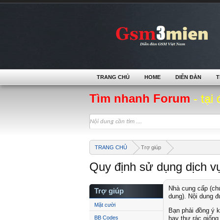
TRANG CHỦ
HOME
DIỄN ĐÀN
T
Tìm nhanh Forum
- tại 
TRANG CHỦ
Trợ giúp
Quy định sử dụng dịch v
Nhà cung cấp (chú
Trợ giúp
dung). Nội dung đ
Mặt cười
Bạn phải đồng ý k
BB Codes
hay thư rác giống