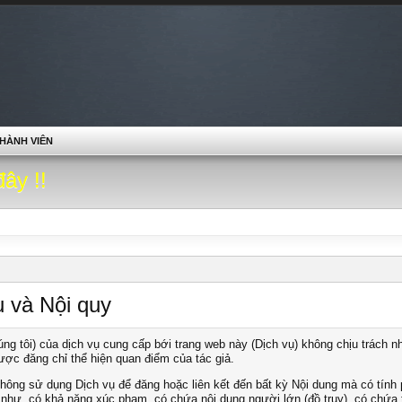
HÀNH VIÊN
đây !!
ụ và Nội quy
ng tôi) của dịch vụ cung cấp bới trang web này (Dịch vụ) không chịu trách nh
ược đăng chỉ thể hiện quan điểm của tác giả.
hông sử dụng Dịch vụ để đăng hoặc liên kết đến bất kỳ Nội dung mà có tính p
 như, có khả năng xúc phạm, có chứa nội dung người lớn (đồ trụy), có chứa 