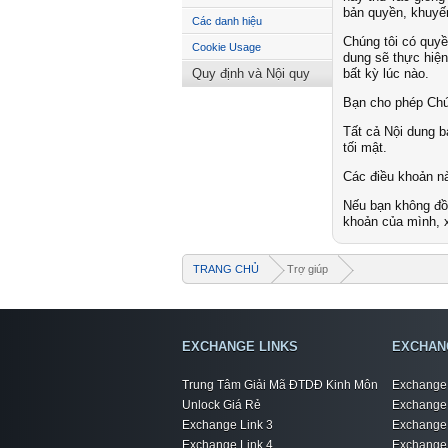
bản quyền, khuyến
Các danh hiệu
Chúng tôi có quyề
Cookie Usage
dung sẽ thực hiện
Quy định và Nội quy
bất kỳ lúc nào.
Bạn cho phép Chún
Tất cả Nội dung b
tối mật.
Các điều khoản nà
Nếu bạn không đồn
khoản của mình, x
TRANG CHỦ
Trợ giúp
EXCHANGE LINKS
EXCHAN
Trung Tâm Giải Mã ĐTDĐ Kinh Môn
Exchange 
Unlock Giá Rẻ
Exchange 
Exchange Link 3
Exchange 
Exchange Link 4
Exchange 