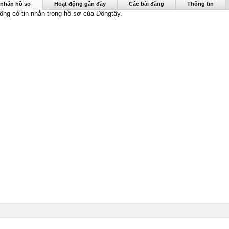
được nhìn thấy lần cuối:
18/6/19
 nhắn hồ sơ
Hoạt động gần đây
Các bài đăng
Thông tin
hông có tin nhắn trong hồ sơ của Đôngtây.