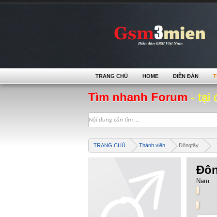
TRANG CHỦ
HOME
DIỄN ĐÀN
T
Tìm nhanh Forum
- tại 
TRANG CHỦ
Thành viên
Đôngtây
Đôn
Nam