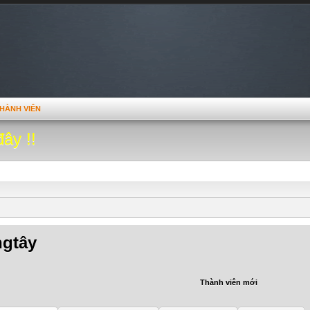
HÀNH VIÊN
đây !!
gtây
Thành viên mới