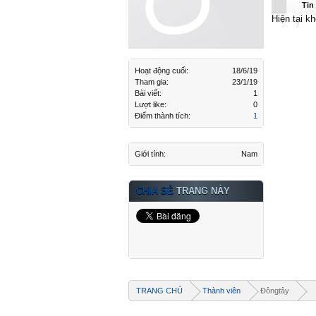
Đôngtây 
Tin
Hiện tại k
Hoạt động cuối:
18/6/19
Tham gia:
23/1/19
Bài viết:
1
Lượt like:
0
Điểm thành tích:
1
Giới tính:
Nam
CHIA SẺ
TRANG NÀY
TRANG CHỦ
Thành viên
Đôngtây