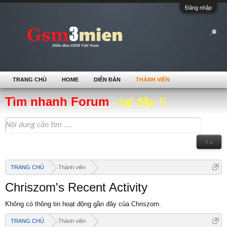
Đăng nhập
TRANG CHỦ
HOME
DIỄN ĐÀN
THÀNH VIÊN
Tìm nhanh Forum
- tại đây !!
↑ ↓
TRANG CHỦ
Thành viên
Chriszom's Recent Activity
Không có thông tin hoạt động gần đây của Chriszom.
TRANG CHỦ
Thành viên