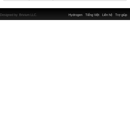
Designed by
Brivium LLC.
Hydrogen
Tiếng Việt
Liên hệ
Trợ giúp