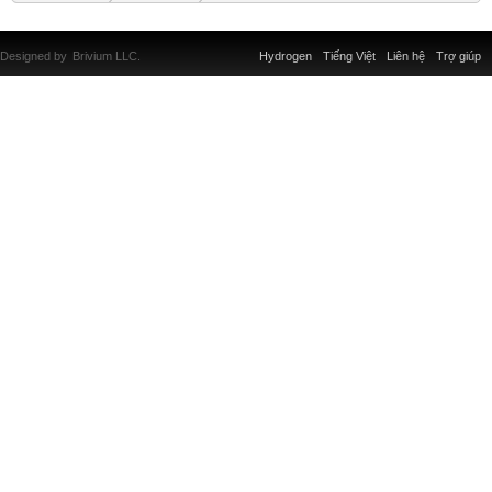
Designed by
Brivium LLC.
Hydrogen
Tiếng Việt
Liên hệ
Trợ giúp