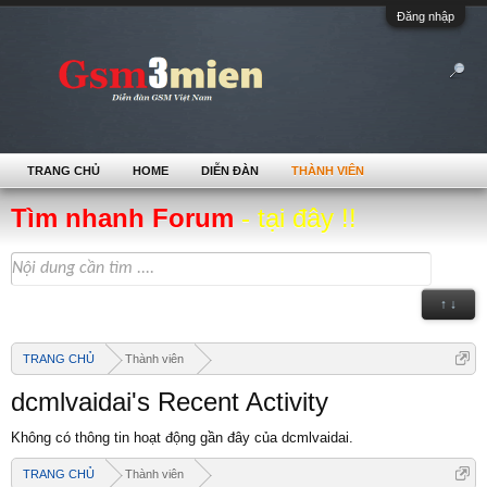
Đăng nhập
TRANG CHỦ
HOME
DIỄN ĐÀN
THÀNH VIÊN
Tìm nhanh Forum
- tại đây !!
↑ ↓
TRANG CHỦ
Thành viên
dcmlvaidai's Recent Activity
Không có thông tin hoạt động gần đây của dcmlvaidai.
TRANG CHỦ
Thành viên