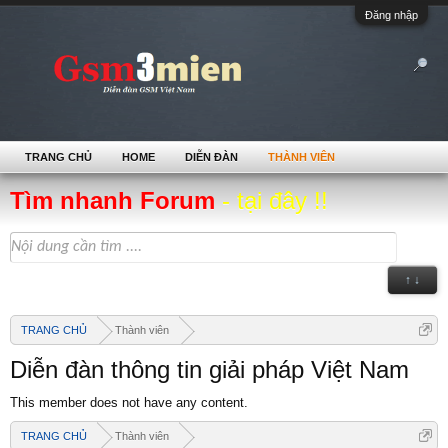
Đăng nhập
TRANG CHỦ
HOME
DIỄN ĐÀN
THÀNH VIÊN
Tìm nhanh Forum
- tại đây !!
↑ ↓
TRANG CHỦ
Thành viên
Diễn đàn thông tin giải pháp Việt Nam
This member does not have any content.
TRANG CHỦ
Thành viên