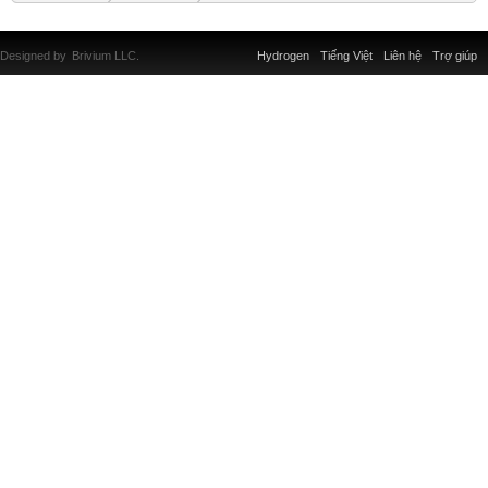
Designed by
Brivium LLC.
Hydrogen
Tiếng Việt
Liên hệ
Trợ giúp