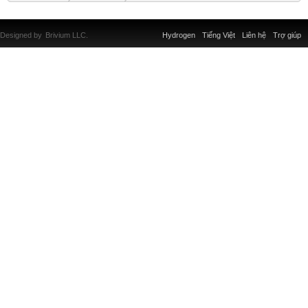
Designed by
Brivium LLC.
Hydrogen
Tiếng Việt
Liên hệ
Trợ giúp