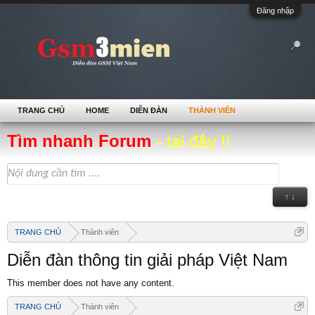
Đăng nhập
TRANG CHỦ
HOME
DIỄN ĐÀN
THÀNH VIÊN
Tìm nhanh Forum
- tại đây !!
↑ ↓
TRANG CHỦ
Thành viên
Diễn đàn thông tin giải pháp Việt Nam
This member does not have any content.
TRANG CHỦ
Thành viên