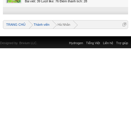
Bài viết:
39
Lượt like:
76
Điểm thành tích:
28
TRANG CHỦ
Thành viên
Hà Nhân
Designed by
Brivium LLC.
Hydrogen
Tiếng Việt
Liên hệ
Trợ giúp