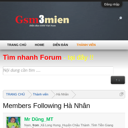
Đăng nhập
TRANG CHỦ
HOME
DIỄN ĐÀN
THÀNH VIÊN
Tìm nhanh Forum
- tại đây !!
↑ ↓
TRANG CHỦ
Thành viên
Hà Nhân
Members Following Hà Nhân
Mr Dũng_MT
Nam,
from
,Xã Long Hưng ,Huyện Châu Thành .Tỉnh Tiền Giang