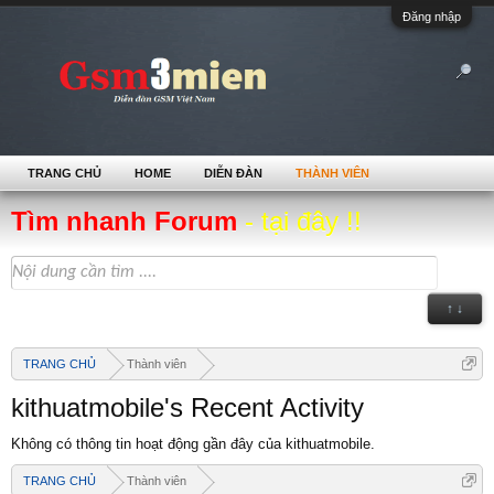
Đăng nhập
TRANG CHỦ
HOME
DIỄN ĐÀN
THÀNH VIÊN
Tìm nhanh Forum
- tại đây !!
↑ ↓
TRANG CHỦ
Thành viên
kithuatmobile's Recent Activity
Không có thông tin hoạt động gần đây của kithuatmobile.
TRANG CHỦ
Thành viên