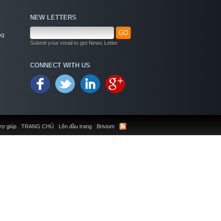
NEW LETTERS
GO
ng
Submit your email to get News Letter
CONNECT WITH US
rợ giúp
TRANG CHỦ
Lên đầu trang
Brivium