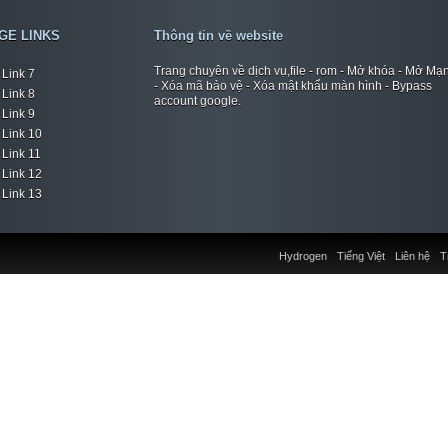
GE LINKS
Thông tin về website
Trang chuyên về dịch vụ,file - rom - Mở khóa - Mở Mạ
Link 7
- Xóa mã bảo vệ - Xóa mật khẩu màn hình - Bypass
Link 8
account google.
Link 9
Link 10
Link 11
Link 12
Link 13
Hydrogen
Tiếng Việt
Liên hệ
T