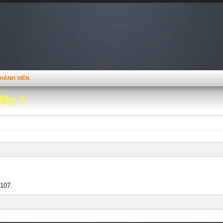
HÀNH VIÊN
đây !!
l107.