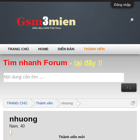
Đăng nhập
TRANG CHỦ
HOME
DIỄN ĐÀN
THÀNH VIÊN
Tìm nhanh Forum
- tại đây !!
↑ ↓
TRANG CHỦ
Thành viên
nhuong
nhuong
Nam, 40
Thành viên mới