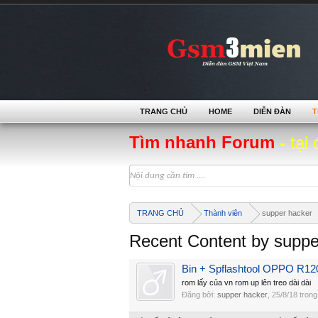
TRANG CHỦ
HOME
DIỄN ĐÀN
T
Tìm nhanh Forum
- tại 
TRANG CHỦ
Thành viên
supper hacker
Recent Content by suppe
Bin + Spflashtool OPPO R12
rom lấy của vn rom up lên treo dài dài
Đăng bởi:
supper hacker
,
25/8/18
trong