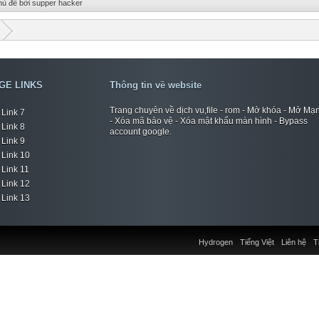
hủ đề bởi supper hacker
GE LINKS
Thông tin về website
Trang chuyên về dịch vụ,file - rom - Mở khóa - Mở Mạ
Link 7
- Xóa mã bảo vệ - Xóa mật khẩu màn hình - Bypass
Link 8
account google.
Link 9
Link 10
Link 11
Link 12
Link 13
Hydrogen
Tiếng Việt
Liên hệ
T