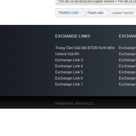
Tìm tất cả nội dung bởi supper hacker
Tìm tất cả c
TRANG CHỦ
Thành viên
supper hacker
EXCHANGE LINKS
EXCHAN
Trung Tâm Giải Mã ĐTDĐ Kinh Môn
Exchange 
Unlock Giá Rẻ
Exchange 
Exchange Link 3
Exchange 
Exchange Link 4
Exchange 
Exchange Link 5
Exchange 
Exchange Link 6
Exchange 
Exchange Link 7
Exchange 
Designed by
Brivium LLC.