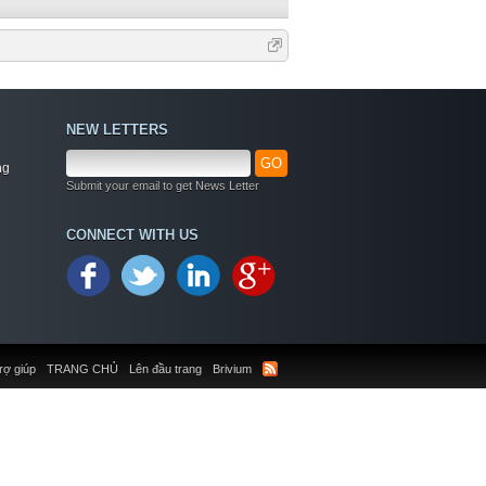
NEW LETTERS
GO
ng
Submit your email to get News Letter
CONNECT WITH US
rợ giúp
TRANG CHỦ
Lên đầu trang
Brivium
Welcome
+ Chào mừng bạn đến với diễn đàn thông tin