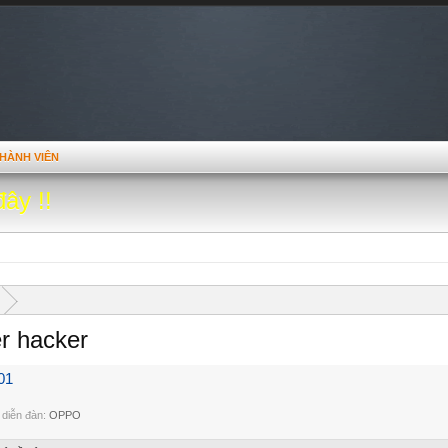
HÀNH VIÊN
đây !!
r hacker
01
 diễn đàn:
OPPO