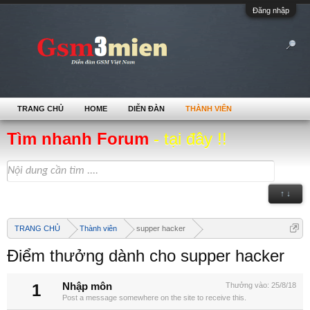
Đăng nhập
TRANG CHỦ
HOME
DIỄN ĐÀN
THÀNH VIÊN
Tìm nhanh Forum
- tại đây !!
↑ ↓
TRANG CHỦ
Thành viên
supper hacker
Điểm thưởng dành cho supper hacker
1
Nhập môn
Thưởng vào:
25/8/18
Post a message somewhere on the site to receive this.