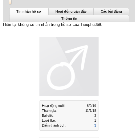
Tieuphu369 được nhìn thấy lần cuối:
8/9/19
Tin nhắn hồ sơ
Hoạt động gần đây
Các bài đăng
Thông tin
Hiện tại không có tin nhắn trong hồ sơ của Tieuphu369.
Hoạt động cuối:
8/9/19
Tham gia:
11/1/18
Bài viết:
3
Lượt like:
1
Điểm thành tích:
3