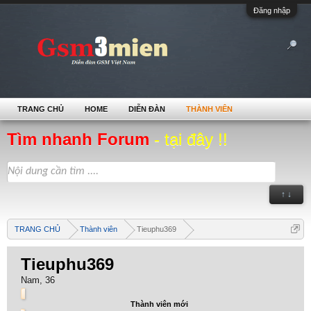
Đăng nhập
TRANG CHỦ
HOME
DIỄN ĐÀN
THÀNH VIÊN
Tìm nhanh Forum
- tại đây !!
↑ ↓
TRANG CHỦ
Thành viên
Tieuphu369
Tieuphu369
Nam, 36
Thành viên mới