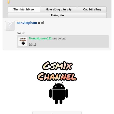
TrongNguyen132 được nhìn thấy lần cuối:
28/4/26
Tin nhắn hồ sơ
Hoạt động gần đây
Các bài đăng
Thông tin
sonvietpham
a ơi
8/3/19
TrongNguyen132
sao đó bác
9/3/19