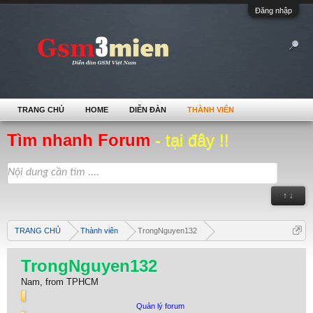
Đăng nhập
TRANG CHỦ
HOME
DIỄN ĐÀN
THÀNH VIÊN
Tìm nhanh Forum
- tại đây !!
↑ ↓
TRANG CHỦ
Thành viên
TrongNguyen132
TrongNguyen132
Nam,
from
TPHCM
Quản lý forum