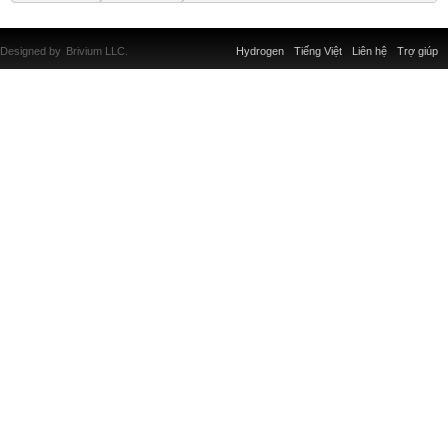
Designed by
Brivium LLC.
Hydrogen
Tiếng Việt
Liên hệ
Trợ giúp