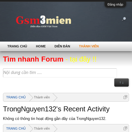
Đăng nhập
TRANG CHỦ
HOME
DIỄN ĐÀN
THÀNH VIÊN
Tìm nhanh Forum
- tại đây !!
↑ ↓
TRANG CHỦ
Thành viên
TrongNguyen132's Recent Activity
Không có thông tin hoạt động gần đây của TrongNguyen132.
TRANG CHỦ
Thành viên