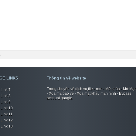
GE LINKS
Thông tin về website
Trang chuyên về dịch vụ,file - rom - Mở khóa - Mở Mạ
Link 7
- Xóa mã bảo vệ - Xóa mật khẩu màn hình - Bypass
Link 8
account google.
Link 9
Link 10
Link 11
Link 12
Link 13