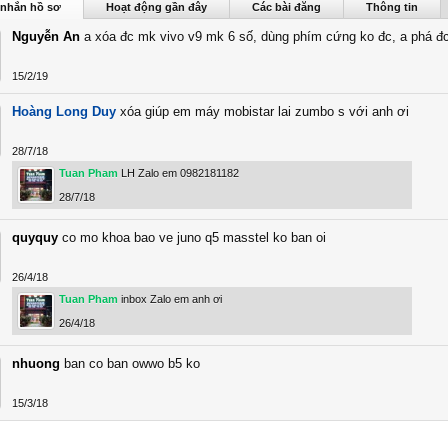
m được nhìn thấy lần cuối:
10/6/26
 nhắn hồ sơ
Hoạt động gần đây
Các bài đăng
Thông tin
Nguyễn An
a xóa đc mk vivo v9 mk 6 số, dùng phím cứng ko đc, a phá đc
15/2/19
Hoàng Long Duy
xóa giúp em máy mobistar lai zumbo s với anh ơi
28/7/18
Tuan Pham
LH Zalo em 0982181182
28/7/18
quyquy
co mo khoa bao ve juno q5 masstel ko ban oi
26/4/18
Tuan Pham
inbox Zalo em anh ơi
26/4/18
nhuong
ban co ban owwo b5 ko
15/3/18