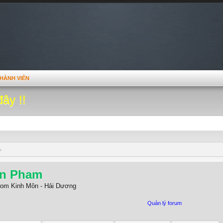
HÀNH VIÊN
đây !!
n Pham
rom
Kinh Môn - Hải Dương
Quản lý forum