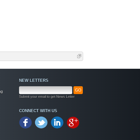
NEW LETTERS
GO
ng
Submit your email to get News Letter
Welcome
CONNECT WITH US
+ Chào mừng bạn đến với diễn đàn thông tin
dịch vụ Việt Nam
+ Chúng tôi có tất cả các dịch vụ Online từ xa
qua Teamview - Active box , Dongle , Rom Test