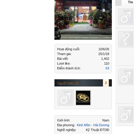
Tuan Pha
Tin
Hoạt động cuối:
10/6/26
Tham gia:
25/1/18
Bài viết:
1,402
Lượt like:
110
Điểm thành tích:
63
Người theo dõi
2
Giới tính:
Nam
Địa phương:
Kinh Môn - Hải Dương
Nghề nghiệp:
Kỹ Thuật ĐTDĐ