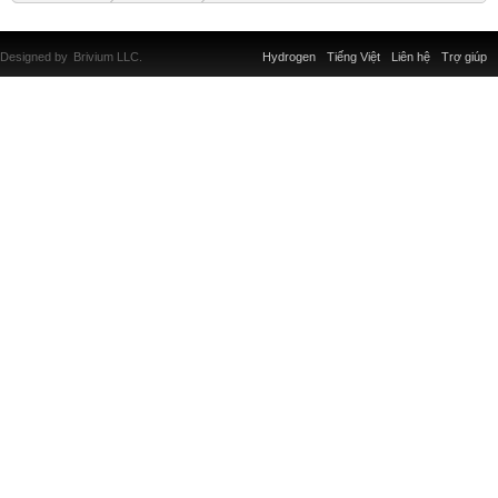
Designed by
Brivium LLC.
Hydrogen
Tiếng Việt
Liên hệ
Trợ giúp