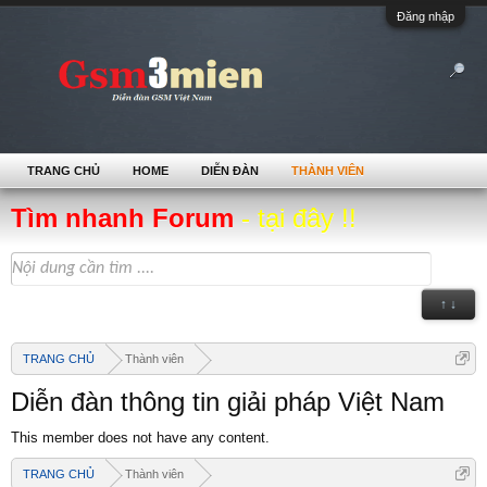
Đăng nhập
TRANG CHỦ
HOME
DIỄN ĐÀN
THÀNH VIÊN
Tìm nhanh Forum
- tại đây !!
↑ ↓
TRANG CHỦ
Thành viên
Diễn đàn thông tin giải pháp Việt Nam
This member does not have any content.
TRANG CHỦ
Thành viên