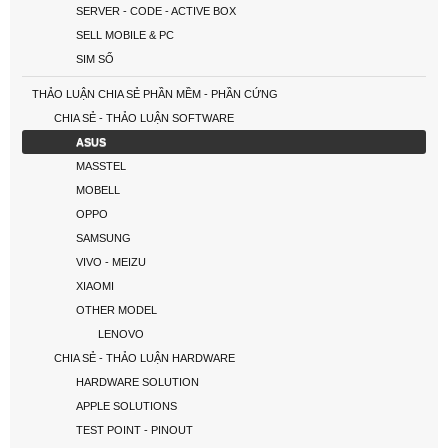
SERVER - CODE - ACTIVE BOX
SELL MOBILE & PC
SIM SỐ
THẢO LUẬN CHIA SẺ PHẦN MỀM - PHẦN CỨNG
CHIA SẺ - THẢO LUẬN SOFTWARE
ASUS
MASSTEL
MOBELL
OPPO
SAMSUNG
VIVO - MEIZU
XIAOMI
OTHER MODEL
LENOVO
CHIA SẺ - THẢO LUẬN HARDWARE
HARDWARE SOLUTION
APPLE SOLUTIONS
TEST POINT - PINOUT