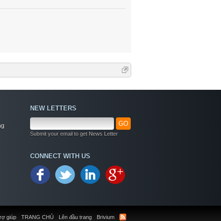
NEW LETTERS
GO
ng
Submit your email to get News Letter
Welcome
CONNECT WITH US
+ Chào mừng bạn đến với diễn đàn thông tin
dịch vụ Việt Nam
+ Chúng tôi có tất cả các dịch vụ Online từ xa
qua Teamview - Active box , Dongle , Rom Test
chuẩn cứu máy - Và thông tin giải pháp phần
mềm miễn phí
rợ giúp
TRANG CHỦ
Lên đầu trang
Brivium