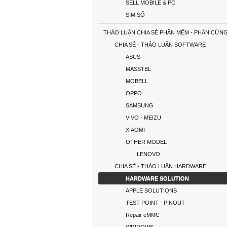
SELL MOBILE & PC
SIM SỐ
THẢO LUẬN CHIA SẺ PHẦN MỀM - PHẦN CỨN
CHIA SẺ - THẢO LUẬN SOFTWARE
ASUS
MASSTEL
MOBELL
OPPO
SAMSUNG
VIVO - MEIZU
XIAOMI
OTHER MODEL
LENOVO
CHIA SẺ - THẢO LUẬN HARDWARE
HARDWARE SOLUTION
APPLE SOLUTIONS
TEST POINT - PINOUT
Repair eMMC