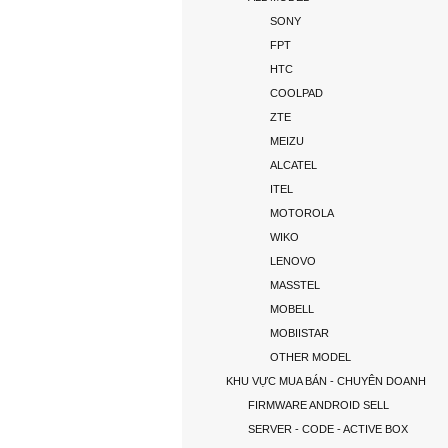
SONY
FPT
HTC
COOLPAD
ZTE
MEIZU
ALCATEL
ITEL
MOTOROLA
WIKO
LENOVO
MASSTEL
MOBELL
MOBIISTAR
OTHER MODEL
KHU VỰC MUA BÁN - CHUYÊN DOANH
FIRMWARE ANDROID SELL
SERVER - CODE - ACTIVE BOX