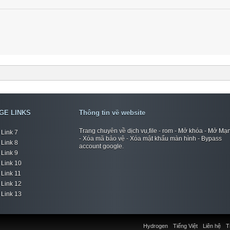
GE LINKS
Thông tin về website
Trang chuyên về dịch vụ,file - rom - Mở khóa - Mở Mạ
Link 7
- Xóa mã bảo vệ - Xóa mật khẩu màn hình - Bypass
Link 8
account google.
Link 9
Link 10
Link 11
Link 12
Link 13
Hydrogen
Tiếng Việt
Liên hệ
T